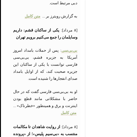
دبی مرتبط است.
به گزارش رویترز بر ...
متن کامل
[۸ مرداد]:
یکی از ساکنان قشم: داریم
وسایلمان را جمع می‌کنیم برویم تهران
بی‌بی‌سی
: پس از حملات بامداد امروز
آمریکا به جزیره قشم، بی‌بی‌سی
فارسی توانست با یکی از ساکنان این
جزیره صحبت کند، که از اوایل بامداد
صدای انفجارها را شنیده است.
او به بی‌بی‌سی فارسی گفت که در حال
حاضر با مشکلاتی مانند قطع بودن
اینترنت و برق و همینطور «خطرناک» ...
متن کامل
[۸ مرداد]:
از روایت شاهدان تا مکالمات
منتسب به «بی‌سیم پلیس»؛ از «پرونده