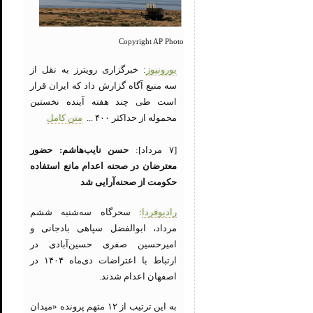
Copyright AP Photo
یورونیوز
: خبرگزاری رویترز به نقل از
سه منبع آگاه گزارش داد که ایران قرار
است طی چند هفته آینده نخستین
محموله از حداکثر ۴۰۰ ...
متن کامل
[۷ مرداد]:
حسن نایب‌هاشم: حضور
معترضان در صحنه اعدام مانع استفاده
حکومت از صحنه‌آرایی شد
رادیوفردا
: سحرگاه سه‌شنبه ششم
مرداد، ابوالفضل سپاهی بادجانی و
امیرحسین صفری حسین‌آبادی در
ارتباط با اعتراضات دی‌ماه ۱۴۰۴ در
اصفهان اعدام شدند.
به این ترتیب از ۱۲ متهم پرونده «میدان