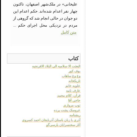
علیخانی» در ملک‌شهر اصفهان، تاکنون
چهار نفر اعدام شده‌اند. حکم اعدام این
دو جوان در حالی انجام شد که گروهی از
مردم در نزدیکی محل اجرای حکم ...
متن کامل
کتاب
البعثت الا سلامیه الی البلاد الافرنجیه
بوف کور
وغ وغ ساهاب
تاریکخانه
علویه خانم
عارف نامه
قرآن، کلام محمد
حاجی آقا
توپ مرواری
عروسک پشت پرده
ریشنامه
آذری یا زبان باستان آذربایجان احمد کسروی
آثار سخنسرایان پارسی‌گو