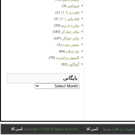
فروپاشی
(3)
قیام دی ۱۴۰۴
(1)
قیام پائیز ۱۴۰۱
(1)
مبارزه با رژیم
(59)
ملای حیله گر
(183)
ملای حیله‌گر
(107)
منتشر نشده
(1)
نقد اسلام
(84)
کامپیوتر و اینترنت
(78)
گوناگون
(92)
بایگانی
بایگانی
Copyright © 2026 All . ترجمه و تغییرات در قالب توسط
خُسن آقا