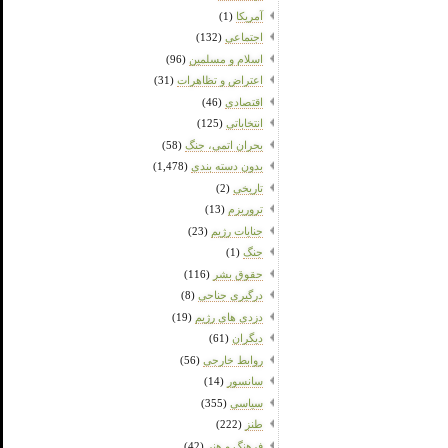
آمریکا
(1)
اجتماعی
(132)
اسلام و مسلمین
(96)
اعتراض و تظاهرات
(31)
اقتصادی
(46)
انتخاباتی
(125)
بحران اتمی، جنگ
(58)
بدون دسته بندی
(1,478)
تاریخی
(2)
تروریزم
(13)
جنایات رژیم
(23)
جنگ
(1)
حقوق بشر
(116)
درگیری جناحی
(8)
دزدی های رژیم
(19)
دیگران
(61)
روابط خارجی
(56)
سانسور
(14)
سیاسی
(355)
طنز
(222)
فرهنگ و هنر
(42)