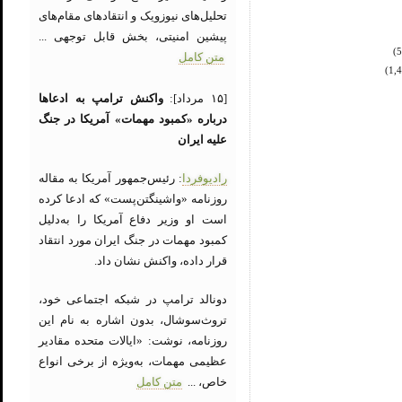
تحلیل‌های نیوزویک و انتقادهای مقام‌های
پیشین امنیتی، بخش قابل توجهی ...
متن کامل
[۱۵ مرداد]:
واکنش ترامپ به ادعاها
درباره «کمبود مهمات» آمریکا در جنگ
علیه ایران
رادیوفردا
: رئیس‌جمهور آمریکا به مقاله
روزنامه «واشینگتن‌پست» که ادعا کرده
است او وزیر دفاع آمریکا را به‌دلیل
کمبود مهمات در جنگ ایران مورد انتقاد
قرار داده، واکنش نشان داد.
دونالد ترامپ در شبکه اجتماعی خود،
تروث‌سوشال، بدون اشاره به نام این
روزنامه، نوشت: «ایالات متحده مقادیر
عظیمی مهمات، به‌ویژه از برخی انواع
خاص، ...
متن کامل