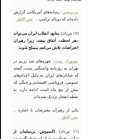
بی‌بی‌سی
: رسانه‌های آمریکایی گزارش
داده‌اند که دونالد ترامپ، ...
متن کامل
[۱۲ مرداد]:
منابع: انقلاب ایران می‌تواند
«هر لحظه» اتفاق بیفتد، زیرا رهبران
اعتراضات تلاش می‌کنند مسلح شوند
نیویورک پست
: چهره‌های ضد رژیم در
تهران به روزنامه واشنگتن پست گفتند
که خیابان‌های ایران به دلیل اعدام‌های
عمومی، فروپاشی اقتصادی و جنگی که
بیش از پنج ماه است ادامه دارد، به
نقطه انفجار نزدیک شده‌اند.
یکی از رهبران معترضان با اشاره ...
متن کامل
[۱۱ مرداد]:
اکسیوس: بن‌سلمان از
ترامپ خواست به ایران حمله گسترده