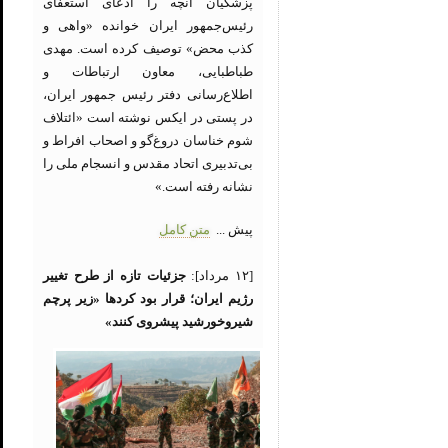
پزشکیان آنچه را ادعای استعفای
رئیس‌جمهور ایران خوانده «واهی و
کذب محض» توصیف کرده است. مهدی
طباطبایی، معاون ارتباطات و
اطلاع‌رسانی دفتر رئیس جمهور ایران،
در پستی در ایکس نوشته است «ائتلاف
شوم خناسان دروغ‌گو و اصحاب افراط و
بی‌تدبیری اتحاد مقدس و انسجام ملی را
نشانه رفته است.»
پیش ...
متن کامل
[۱۲ مرداد]:
جزئیات تازه از طرح تغییر
رژیم ایران؛ قرار بود کردها «زیر پرچم
شیروخورشید پیشروی کنند»