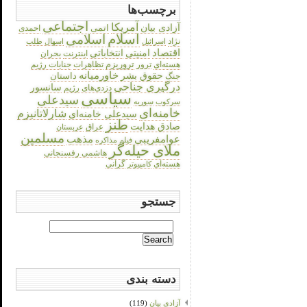
برچسب‌ها
اجتماعی
آمریکا
آزادی بیان
اتمی
احمدی
اسلام
اسلامی
نژاد
اسرائیل
اسهال طلب
اقتصاد
انتخاباتی
امنیتی
اینترنت
بحران
هسته‌ای
تروریزم
تظاهرات
جنایات رژیم
ترور
حقوق بشر
خاورمیانه
داستان
جنگ
درگیری جناحی
سانسور
دزدی‌های رژیم
سیاسی
سیدعلی
سرکوب
سوریه
خامنه‌ای
شارلاتانیزم
سیدعلی خامنه‌ای
طنز
صادق هدایت
عراق
عربستان
مسلمین
عوامفریبی
مذهب
فیلم
مذاکره
ملای حیله‌گر
هاشمی رفسنجانی
هسته‌ای
گرانی
کامپیوتر
جستجو
Search
for:
دسته بندی
آزادی بیان
(119)