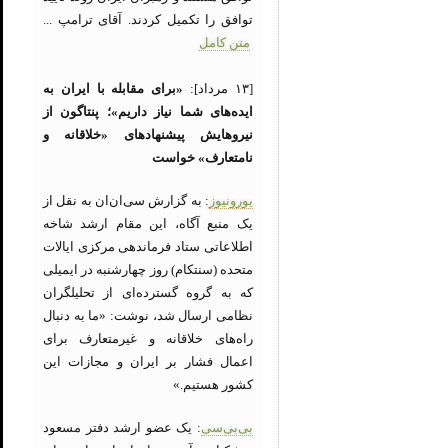
توافق را تکمیل کردند. آقای ترامپ ...
متن کامل
[۱۳ مرداد]:
«برای مقابله با ایران به
ایده‌های شما نیاز داریم»؛ پنتاگون از
نیروهایش پیشنهادهای «خلاقانه و
نامتعارف» خواست
یورونیوز
: به گزارش سی‌ان‌ان به نقل از
یک منبع آگاه، این مقام ارشد شاخه
اطلاعاتی ستاد فرماندهی مرکزی ایالات
متحده (سنتکام) روز چهارشنبه در ایمیلی
که به گروه گسترده‌ای از تحلیلگران
نظامی ارسال شد، نوشت: «ما به دنبال
راه‌های خلاقانه و غیرمتعارف برای
اعمال فشار بر ایران و مجازات این
کشور هستیم.»
بی‌بی‌سی
: یک عضو ارشد دفتر مسعود