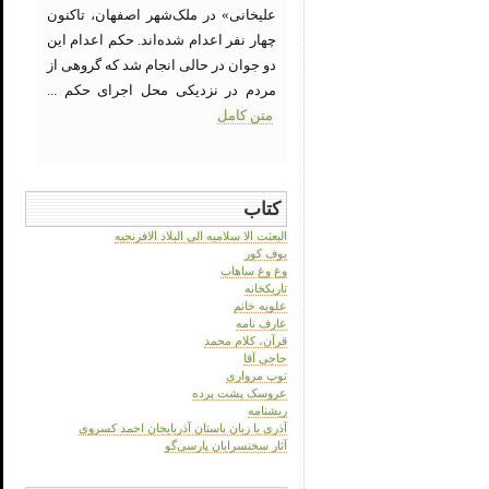
علیخانی» در ملک‌شهر اصفهان، تاکنون
چهار نفر اعدام شده‌اند. حکم اعدام این
دو جوان در حالی انجام شد که گروهی از
مردم در نزدیکی محل اجرای حکم ...
متن کامل
کتاب
البعثت الا سلامیه الی البلاد الافرنجیه
بوف کور
وغ وغ ساهاب
تاریکخانه
علویه خانم
عارف نامه
قرآن، کلام محمد
حاجی آقا
توپ مرواری
عروسک پشت پرده
ریشنامه
آذری یا زبان باستان آذربایجان احمد کسروی
آثار سخنسرایان پارسی‌گو