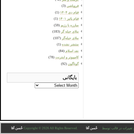
فروپاشی
(3)
قیام دی ۱۴۰۴
(1)
قیام پائیز ۱۴۰۱
(1)
مبارزه با رژیم
(59)
ملای حیله گر
(183)
ملای حیله‌گر
(107)
منتشر نشده
(1)
نقد اسلام
(84)
کامپیوتر و اینترنت
(78)
گوناگون
(92)
بایگانی
بایگانی
Copyright © 2026 All . ترجمه و تغییرات در قالب توسط
خُسن آقا