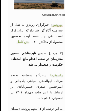
Copyright AP Photo
یورونیوز
: خبرگزاری رویترز به نقل از
سه منبع آگاه گزارش داد که ایران قرار
است طی چند هفته آینده نخستین
محموله از حداکثر ۴۰۰ ...
متن کامل
[۷ مرداد]:
حسن نایب‌هاشم: حضور
معترضان در صحنه اعدام مانع استفاده
حکومت از صحنه‌آرایی شد
رادیوفردا
: سحرگاه سه‌شنبه ششم
مرداد، ابوالفضل سپاهی بادجانی و
امیرحسین صفری حسین‌آبادی در
ارتباط با اعتراضات دی‌ماه ۱۴۰۴ در
اصفهان اعدام شدند.
به این ترتیب از ۱۲ متهم پرونده «میدان