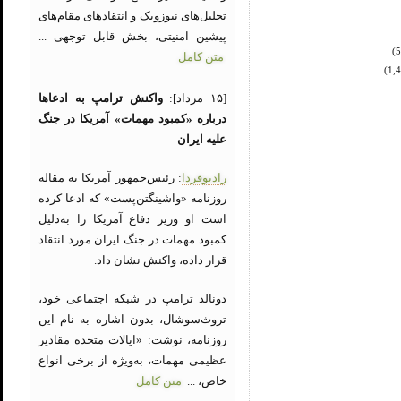
تحلیل‌های نیوزویک و انتقادهای مقام‌های
پیشین امنیتی، بخش قابل توجهی ...
متن کامل
[۱۵ مرداد]:
واکنش ترامپ به ادعاها
درباره «کمبود مهمات» آمریکا در جنگ
علیه ایران
رادیوفردا
: رئیس‌جمهور آمریکا به مقاله
روزنامه «واشینگتن‌پست» که ادعا کرده
است او وزیر دفاع آمریکا را به‌دلیل
کمبود مهمات در جنگ ایران مورد انتقاد
قرار داده، واکنش نشان داد.
دونالد ترامپ در شبکه اجتماعی خود،
تروث‌سوشال، بدون اشاره به نام این
روزنامه، نوشت: «ایالات متحده مقادیر
عظیمی مهمات، به‌ویژه از برخی انواع
خاص، ...
متن کامل