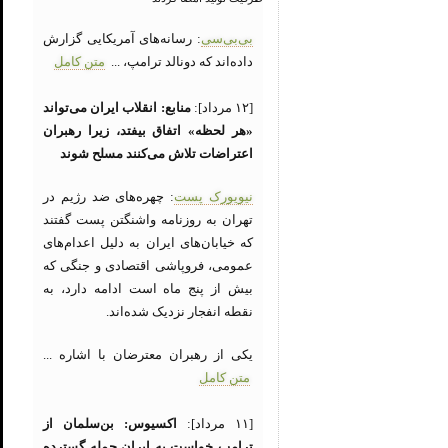
بی‌بی‌سی
: رسانه‌های آمریکایی گزارش
داده‌اند که دونالد ترامپ، ...
متن کامل
[۱۲ مرداد]:
منابع: انقلاب ایران می‌تواند
«هر لحظه» اتفاق بیفتد، زیرا رهبران
اعتراضات تلاش می‌کنند مسلح شوند
نیویورک پست
: چهره‌های ضد رژیم در
تهران به روزنامه واشنگتن پست گفتند
که خیابان‌های ایران به دلیل اعدام‌های
عمومی، فروپاشی اقتصادی و جنگی که
بیش از پنج ماه است ادامه دارد، به
نقطه انفجار نزدیک شده‌اند.
یکی از رهبران معترضان با اشاره ...
متن کامل
[۱۱ مرداد]:
اکسیوس: بن‌سلمان از
ترامپ خواست به ایران حمله گسترده