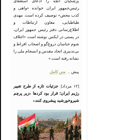
پزشکیان آنچه را ادعای استعفای
رئیس‌جمهور ایران خوانده «واهی و
کذب محض» توصیف کرده است. مهدی
طباطبایی، معاون ارتباطات و
اطلاع‌رسانی دفتر رئیس جمهور ایران،
در پستی در ایکس نوشته است «ائتلاف
شوم خناسان دروغ‌گو و اصحاب افراط و
بی‌تدبیری اتحاد مقدس و انسجام ملی را
نشانه رفته است.»
پیش ...
متن کامل
[۱۲ مرداد]:
جزئیات تازه از طرح تغییر
رژیم ایران؛ قرار بود کردها «زیر پرچم
شیروخورشید پیشروی کنند»