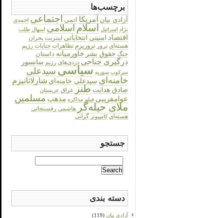
برچسب‌ها
اجتماعی
آمریکا
آزادی بیان
اتمی
احمدی
اسلام
اسلامی
نژاد
اسرائیل
اسهال طلب
اقتصاد
انتخاباتی
امنیتی
اینترنت
بحران
هسته‌ای
تروریزم
تظاهرات
جنایات رژیم
ترور
حقوق بشر
خاورمیانه
داستان
جنگ
درگیری جناحی
سانسور
دزدی‌های رژیم
سیاسی
سیدعلی
سرکوب
سوریه
خامنه‌ای
شارلاتانیزم
سیدعلی خامنه‌ای
طنز
صادق هدایت
عراق
عربستان
مسلمین
عوامفریبی
مذهب
فیلم
مذاکره
ملای حیله‌گر
هاشمی رفسنجانی
هسته‌ای
گرانی
کامپیوتر
جستجو
Search
for:
دسته بندی
آزادی بیان
(119)