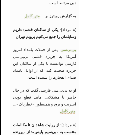
دبی مرتبط است.
به گزارش رویترز بر ...
متن کامل
[۸ مرداد]:
یکی از ساکنان قشم: داریم
وسایلمان را جمع می‌کنیم برویم تهران
بی‌بی‌سی
: پس از حملات بامداد امروز
آمریکا به جزیره قشم، بی‌بی‌سی
فارسی توانست با یکی از ساکنان این
جزیره صحبت کند، که از اوایل بامداد
صدای انفجارها را شنیده است.
او به بی‌بی‌سی فارسی گفت که در حال
حاضر با مشکلاتی مانند قطع بودن
اینترنت و برق و همینطور «خطرناک» ...
متن کامل
[۸ مرداد]:
از روایت شاهدان تا مکالمات
منتسب به «بی‌سیم پلیس»؛ از «پرونده