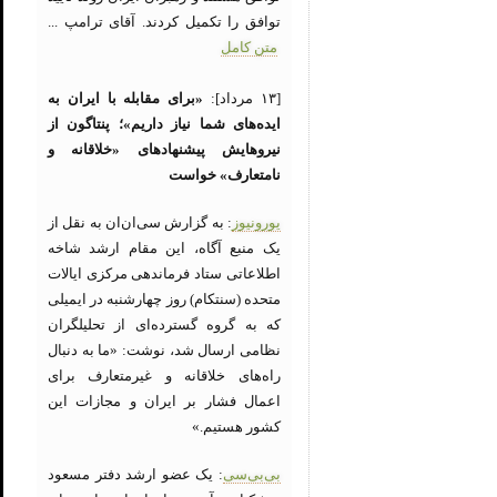
توافق را تکمیل کردند. آقای ترامپ ...
متن کامل
[۱۳ مرداد]:
«برای مقابله با ایران به
ایده‌های شما نیاز داریم»؛ پنتاگون از
نیروهایش پیشنهادهای «خلاقانه و
نامتعارف» خواست
یورونیوز
: به گزارش سی‌ان‌ان به نقل از
یک منبع آگاه، این مقام ارشد شاخه
اطلاعاتی ستاد فرماندهی مرکزی ایالات
متحده (سنتکام) روز چهارشنبه در ایمیلی
که به گروه گسترده‌ای از تحلیلگران
نظامی ارسال شد، نوشت: «ما به دنبال
راه‌های خلاقانه و غیرمتعارف برای
اعمال فشار بر ایران و مجازات این
کشور هستیم.»
بی‌بی‌سی
: یک عضو ارشد دفتر مسعود