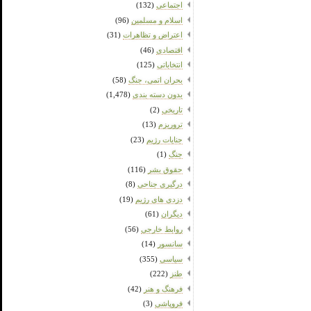
اجتماعی
(132)
اسلام و مسلمین
(96)
اعتراض و تظاهرات
(31)
اقتصادی
(46)
انتخاباتی
(125)
بحران اتمی، جنگ
(58)
بدون دسته بندی
(1,478)
تاریخی
(2)
تروریزم
(13)
جنایات رژیم
(23)
جنگ
(1)
حقوق بشر
(116)
درگیری جناحی
(8)
دزدی های رژیم
(19)
دیگران
(61)
روابط خارجی
(56)
سانسور
(14)
سیاسی
(355)
طنز
(222)
فرهنگ و هنر
(42)
فروپاشی
(3)