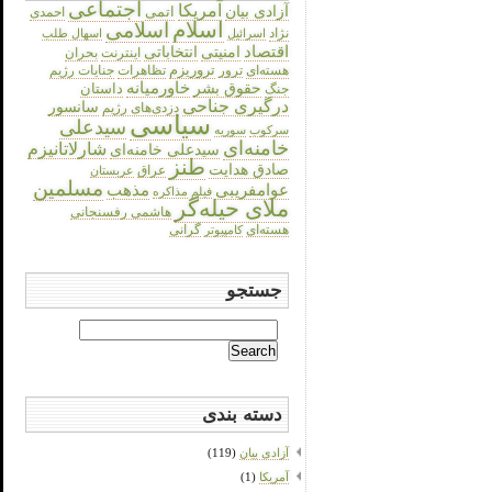
اجتماعی
آمریکا
آزادی بیان
اتمی
احمدی
اسلام
اسلامی
نژاد
اسرائیل
اسهال طلب
اقتصاد
انتخاباتی
امنیتی
اینترنت
بحران
هسته‌ای
تروریزم
تظاهرات
جنایات رژیم
ترور
حقوق بشر
خاورمیانه
داستان
جنگ
درگیری جناحی
سانسور
دزدی‌های رژیم
سیاسی
سیدعلی
سرکوب
سوریه
خامنه‌ای
شارلاتانیزم
سیدعلی خامنه‌ای
طنز
صادق هدایت
عراق
عربستان
مسلمین
عوامفریبی
مذهب
فیلم
مذاکره
ملای حیله‌گر
هاشمی رفسنجانی
هسته‌ای
گرانی
کامپیوتر
جستجو
Search
for:
دسته بندی
آزادی بیان
(119)
آمریکا
(1)