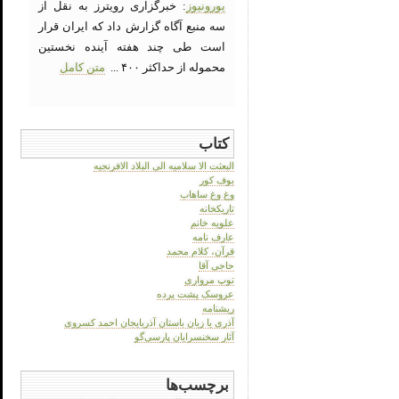
یورونیوز
: خبرگزاری رویترز به نقل از
سه منبع آگاه گزارش داد که ایران قرار
است طی چند هفته آینده نخستین
محموله از حداکثر ۴۰۰ ...
متن کامل
کتاب
البعثت الا سلامیه الی البلاد الافرنجیه
بوف کور
وغ وغ ساهاب
تاریکخانه
علویه خانم
عارف نامه
قرآن، کلام محمد
حاجی آقا
توپ مرواری
عروسک پشت پرده
ریشنامه
آذری یا زبان باستان آذربایجان احمد کسروی
آثار سخنسرایان پارسی‌گو
برچسب‌ها