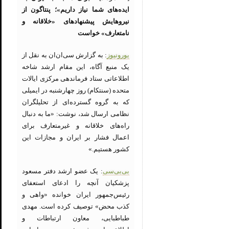
ایده‌های شما نیاز داریم»؛ پنتاگون از
نیروهایش پیشنهادهای «خلاقانه و
نامتعارف» خواست
یورونیوز
: به گزارش سی‌ان‌ان به نقل از
یک منبع آگاه، این مقام ارشد شاخه
اطلاعاتی ستاد فرماندهی مرکزی ایالات
متحده (سنتکام) روز چهارشنبه در ایمیلی
که به گروه گسترده‌ای از تحلیلگران
نظامی ارسال شد، نوشت: «ما به دنبال
راه‌های خلاقانه و غیرمتعارف برای
اعمال فشار بر ایران و مجازات این
کشور هستیم.»
بی‌بی‌سی
: یک عضو ارشد دفتر مسعود
پزشکیان آنچه را ادعای استعفای
رئیس‌جمهور ایران خوانده «واهی و
کذب محض» توصیف کرده است. مهدی
طباطبایی، معاون ارتباطات و