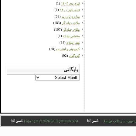
قیام دی ۱۴۰۴
(1)
قیام پائیز ۱۴۰۱
(1)
مبارزه با رژیم
(59)
ملای حیله گر
(183)
ملای حیله‌گر
(107)
منتشر نشده
(1)
نقد اسلام
(84)
کامپیوتر و اینترنت
(78)
گوناگون
(92)
بایگانی
بایگانی
Copyright © 2026 All . ترجمه و تغییرات در قالب توسط
خُسن آقا