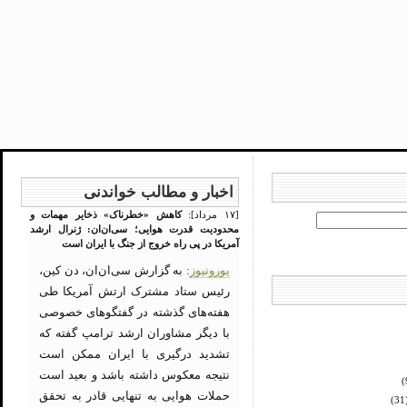
اخبار و مطالب خواندنی
[۱۷ مرداد]:
کاهش «خطرناک» ذخایر مهمات و
محدودیت قدرت هوایی؛ سی‌ان‌ان: ژنرال ارشد
آمریکا در پی راه خروج از جنگ با ایران است
یورونیوز
: به گزارش سی‌ان‌ان، دن کین،
رئیس ستاد مشترک ارتش آمریکا طی
هفته‌های گذشته در گفتگوهای خصوصی
با دیگر مشاوران ارشد ترامپ گفته که
تشدید درگیری با ایران ممکن است
نتیجه معکوس داشته باشد و بعید است
حملات هوایی به تنهایی قادر به تحقق
(