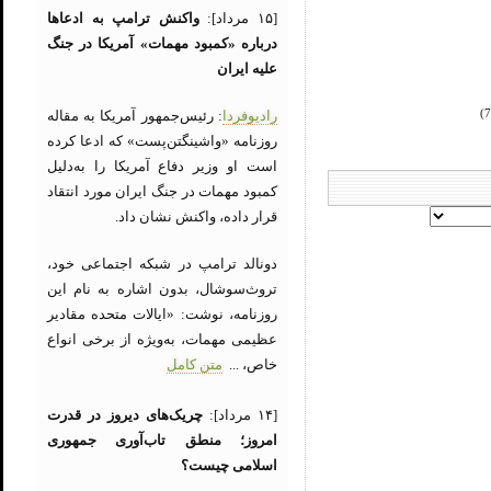
[۱۵ مرداد]:
واکنش ترامپ به ادعاها
درباره «کمبود مهمات» آمریکا در جنگ
علیه ایران
رادیوفردا
: رئیس‌جمهور آمریکا به مقاله
روزنامه «واشینگتن‌پست» که ادعا کرده
است او وزیر دفاع آمریکا را به‌دلیل
کمبود مهمات در جنگ ایران مورد انتقاد
قرار داده، واکنش نشان داد.
دونالد ترامپ در شبکه اجتماعی خود،
تروث‌سوشال، بدون اشاره به نام این
روزنامه، نوشت: «ایالات متحده مقادیر
عظیمی مهمات، به‌ویژه از برخی انواع
خاص، ...
متن کامل
[۱۴ مرداد]:
چریک‌های دیروز در قدرت
امروز؛ منطق تاب‌آوری جمهوری
اسلامی چیست؟