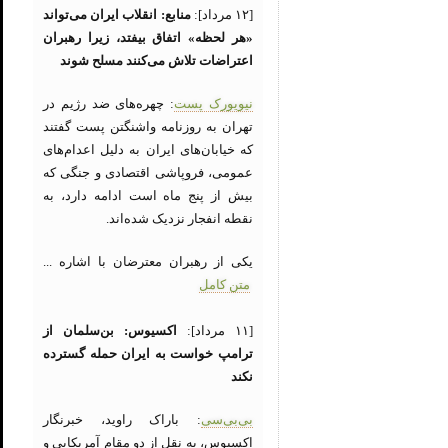
[۱۲ مرداد]:
منابع: انقلاب ایران می‌تواند
«هر لحظه» اتفاق بیفتد، زیرا رهبران
اعتراضات تلاش می‌کنند مسلح شوند
نیویورک پست
: چهره‌های ضد رژیم در
تهران به روزنامه واشنگتن پست گفتند
که خیابان‌های ایران به دلیل اعدام‌های
عمومی، فروپاشی اقتصادی و جنگی که
بیش از پنج ماه است ادامه دارد، به
نقطه انفجار نزدیک شده‌اند.
یکی از رهبران معترضان با اشاره ...
متن کامل
[۱۱ مرداد]:
اکسیوس: بن‌سلمان از
ترامپ خواست به ایران حمله گسترده
نکند
بی‌بی‌سی
: باراک راوید، خبرنگار
اکسیوس، به نقل از دو مقام آمریکایی و