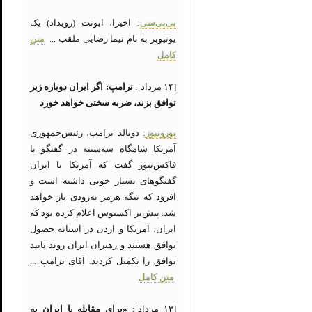
بی‌بی‌سی
: اخیرا، ایونت (رویداد) یک
یوتیوبر به نام نیما رضایی ملقب ...
متن
کامل
[۱۴ مرداد]:
ترامپ: اگر ایران دوباره زیر
توافق بزند، ضربه سختی خواهد خورد
یورونیوز
: دونالد ترامپ، رئیس‌جمهوری
آمریکا شامگاه سه‌شنبه در گفتگو با
فاکس‌نیوز گفت که آمریکا با ایران
گفتگوهای بسیار خوبی داشته است و
افزود که تنگه هرمز به‌زودی باز خواهد
شد. پیش‌تر اکسیوس اعلام کرده بود که
ایران، آمریکا و اردن در آستانه حصول
توافق هستند و رهبران ایران روند تایید
توافق را تکمیل کردند. آقای ترامپ ...
متن کامل
[۱۳ مرداد]:
«برای مقابله با ایران به