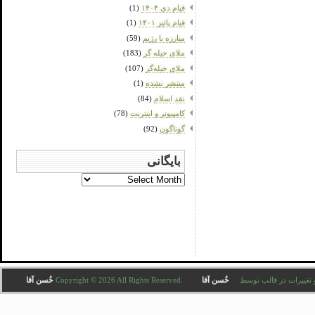
قیام دی ۱۴۰۴
(1)
قیام پائیز ۱۴۰۱
(1)
مبارزه با رژیم
(59)
ملای حیله گر
(183)
ملای حیله‌گر
(107)
منتشر نشده
(1)
نقد اسلام
(84)
کامپیوتر و اینترنت
(78)
گوناگون
(92)
بایگانی
بایگانی
Copyright © 2026 All . ترجمه و تغییرات در قالب توسط
خُسن آقا