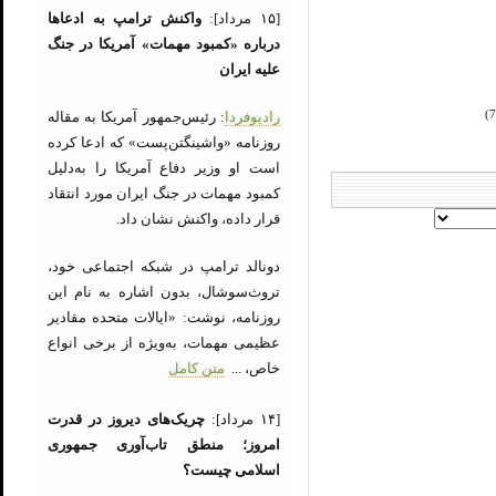
[۱۵ مرداد]:
واکنش ترامپ به ادعاها
درباره «کمبود مهمات» آمریکا در جنگ
علیه ایران
رادیوفردا
: رئیس‌جمهور آمریکا به مقاله
روزنامه «واشینگتن‌پست» که ادعا کرده
است او وزیر دفاع آمریکا را به‌دلیل
کمبود مهمات در جنگ ایران مورد انتقاد
قرار داده، واکنش نشان داد.
دونالد ترامپ در شبکه اجتماعی خود،
تروث‌سوشال، بدون اشاره به نام این
روزنامه، نوشت: «ایالات متحده مقادیر
عظیمی مهمات، به‌ویژه از برخی انواع
خاص، ...
متن کامل
[۱۴ مرداد]:
چریک‌های دیروز در قدرت
امروز؛ منطق تاب‌آوری جمهوری
اسلامی چیست؟