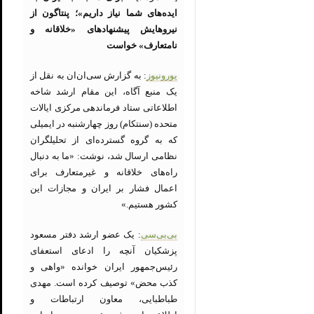
ایده‌های شما نیاز داریم»؛ پنتاگون از
نیروهایش پیشنهادهای «خلاقانه و
نامتعارف» خواست
یورونیوز
: به گزارش سی‌ان‌ان به نقل از
یک منبع آگاه، این مقام ارشد شاخه
اطلاعاتی ستاد فرماندهی مرکزی ایالات
متحده (سنتکام) روز چهارشنبه در ایمیلی
که به گروه گسترده‌ای از تحلیلگران
نظامی ارسال شد، نوشت: «ما به دنبال
راه‌های خلاقانه و غیرمتعارف برای
اعمال فشار بر ایران و مجازات این
کشور هستیم.»
بی‌بی‌سی
: یک عضو ارشد دفتر مسعود
پزشکیان آنچه را ادعای استعفای
رئیس‌جمهور ایران خوانده «واهی و
کذب محض» توصیف کرده است. مهدی
طباطبایی، معاون ارتباطات و