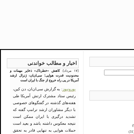
اخبار و مطالب خواندنی
[۱۷ مرداد]:
کاهش «خطرناک» ذخایر مهمات و
محدودیت قدرت هوایی؛ سی‌ان‌ان: ژنرال ارشد
آمریکا در پی راه خروج از جنگ با ایران است
یورونیوز
: به گزارش سی‌ان‌ان، دن کین،
رئیس ستاد مشترک ارتش آمریکا طی
هفته‌های گذشته در گفتگوهای خصوصی
با دیگر مشاوران ارشد ترامپ گفته که
تشدید درگیری با ایران ممکن است
نتیجه معکوس داشته باشد و بعید است
حملات هوایی به تنهایی قادر به تحقق
(