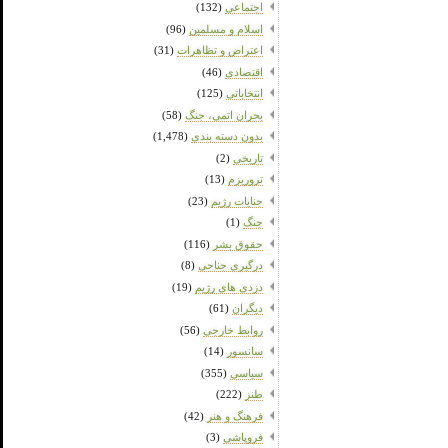
اجتماعی
(132)
اسلام و مسلمین
(96)
اعتراض و تظاهرات
(31)
اقتصادی
(46)
انتخاباتی
(125)
بحران اتمی، جنگ
(58)
بدون دسته بندی
(1,478)
تاریخی
(2)
تروریزم
(13)
جنایات رژیم
(23)
جنگ
(1)
حقوق بشر
(116)
درگیری جناحی
(8)
دزدی های رژیم
(19)
دیگران
(61)
روابط خارجی
(56)
سانسور
(14)
سیاسی
(355)
طنز
(222)
فرهنگ و هنر
(42)
فروپاشی
(3)