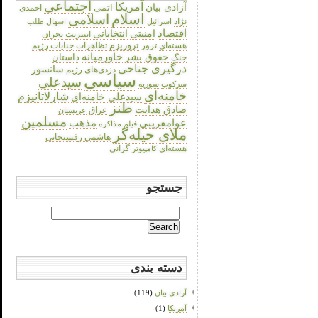
اجتماعی
آمریکا
آزادی بیان
اتمی
احمدی
اسلام
اسلامی
نژاد
اسرائیل
اسهال طلب
اقتصاد
انتخاباتی
امنیتی
اینترنت
بحران
هسته‌ای
تروریزم
تظاهرات
جنایات رژیم
ترور
حقوق بشر
خاورمیانه
داستان
جنگ
درگیری جناحی
سانسور
دزدی‌های رژیم
سیاسی
سیدعلی
سرکوب
سوریه
خامنه‌ای
شارلاتانیزم
سیدعلی خامنه‌ای
طنز
صادق هدایت
عراق
عربستان
مسلمین
عوامفریبی
مذهب
فیلم
مذاکره
ملای حیله‌گر
هاشمی رفسنجانی
هسته‌ای
گرانی
کامپیوتر
جستجو
Search
for:
دسته بندی
آزادی بیان
(119)
آمریکا
(1)