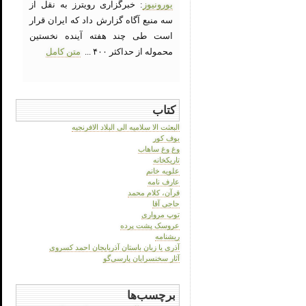
یورونیوز
: خبرگزاری رویترز به نقل از
سه منبع آگاه گزارش داد که ایران قرار
است طی چند هفته آینده نخستین
محموله از حداکثر ۴۰۰ ...
متن کامل
کتاب
البعثت الا سلامیه الی البلاد الافرنجیه
بوف کور
وغ وغ ساهاب
تاریکخانه
علویه خانم
عارف نامه
قرآن، کلام محمد
حاجی آقا
توپ مرواری
عروسک پشت پرده
ریشنامه
آذری یا زبان باستان آذربایجان احمد کسروی
آثار سخنسرایان پارسی‌گو
برچسب‌ها