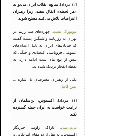
[۱۲ مرداد]:
منابع: انقلاب ایران می‌تواند
«هر لحظه» اتفاق بیفتد، زیرا رهبران
اعتراضات تلاش می‌کنند مسلح شوند
نیویورک پست
: چهره‌های ضد رژیم در
تهران به روزنامه واشنگتن پست گفتند
که خیابان‌های ایران به دلیل اعدام‌های
عمومی، فروپاشی اقتصادی و جنگی که
بیش از پنج ماه است ادامه دارد، به
نقطه انفجار نزدیک شده‌اند.
یکی از رهبران معترضان با اشاره ...
متن کامل
[۱۱ مرداد]:
اکسیوس: بن‌سلمان از
ترامپ خواست به ایران حمله گسترده
نکند
بی‌بی‌سی
: باراک راوید، خبرنگار
اکسیوس، به نقل از دو مقام آمریکایی و