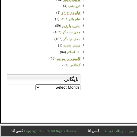
فروپاشی
(3)
قیام دی ۱۴۰۴
(1)
قیام پائیز ۱۴۰۱
(1)
مبارزه با رژیم
(59)
ملای حیله گر
(183)
ملای حیله‌گر
(107)
منتشر نشده
(1)
نقد اسلام
(84)
کامپیوتر و اینترنت
(78)
گوناگون
(92)
بایگانی
بایگانی
Copyright © 2026 All . ترجمه و تغییرات در قالب توسط
خُسن آقا