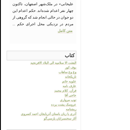
علیخانی» در ملک‌شهر اصفهان، تاکنون
چهار نفر اعدام شده‌اند. حکم اعدام این
دو جوان در حالی انجام شد که گروهی از
مردم در نزدیکی محل اجرای حکم ...
متن کامل
کتاب
البعثت الا سلامیه الی البلاد الافرنجیه
بوف کور
وغ وغ ساهاب
تاریکخانه
علویه خانم
عارف نامه
قرآن، کلام محمد
حاجی آقا
توپ مرواری
عروسک پشت پرده
ریشنامه
آذری یا زبان باستان آذربایجان احمد کسروی
آثار سخنسرایان پارسی‌گو