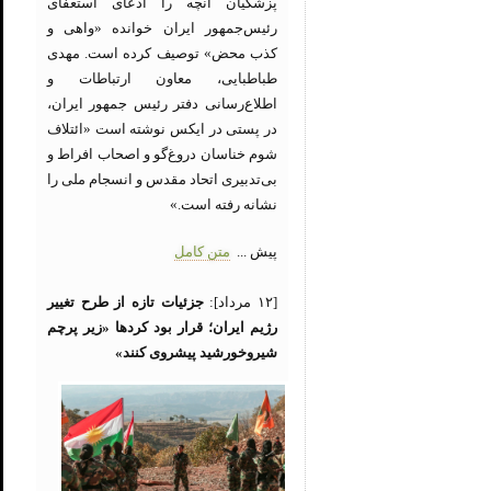
پزشکیان آنچه را ادعای استعفای
رئیس‌جمهور ایران خوانده «واهی و
کذب محض» توصیف کرده است. مهدی
طباطبایی، معاون ارتباطات و
اطلاع‌رسانی دفتر رئیس جمهور ایران،
در پستی در ایکس نوشته است «ائتلاف
شوم خناسان دروغ‌گو و اصحاب افراط و
بی‌تدبیری اتحاد مقدس و انسجام ملی را
نشانه رفته است.»
پیش ...
متن کامل
[۱۲ مرداد]:
جزئیات تازه از طرح تغییر
رژیم ایران؛ قرار بود کردها «زیر پرچم
شیروخورشید پیشروی کنند»