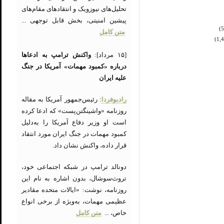
تحلیل‌های نیوزویک و انتقادهای مقام‌های
پیشین امنیتی، بخش قابل توجهی ...
متن کامل
[۱۵ مرداد]:
واکنش ترامپ به ادعاها
درباره «کمبود مهمات» آمریکا در جنگ
علیه ایران
رادیوفردا
: رئیس‌جمهور آمریکا به مقاله
روزنامه «واشینگتن‌پست» که ادعا کرده
است او وزیر دفاع آمریکا را به‌دلیل
کمبود مهمات در جنگ ایران مورد انتقاد
قرار داده، واکنش نشان داد.
دونالد ترامپ در شبکه اجتماعی خود،
تروث‌سوشال، بدون اشاره به نام این
روزنامه، نوشت: «ایالات متحده مقادیر
عظیمی مهمات، به‌ویژه از برخی انواع
خاص، ...
متن کامل