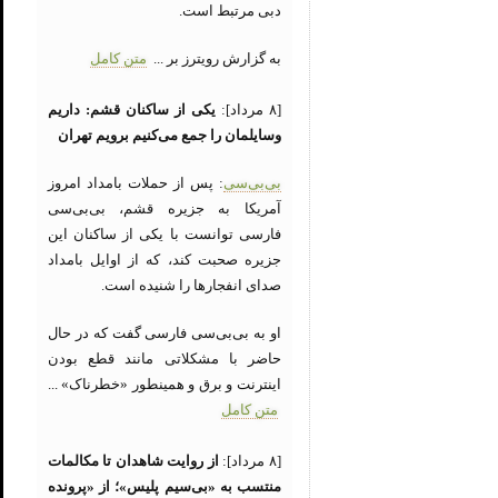
دبی مرتبط است.
به گزارش رویترز بر ...
متن کامل
[۸ مرداد]:
یکی از ساکنان قشم: داریم
وسایلمان را جمع می‌کنیم برویم تهران
بی‌بی‌سی
: پس از حملات بامداد امروز
آمریکا به جزیره قشم، بی‌بی‌سی
فارسی توانست با یکی از ساکنان این
جزیره صحبت کند، که از اوایل بامداد
صدای انفجارها را شنیده است.
او به بی‌بی‌سی فارسی گفت که در حال
حاضر با مشکلاتی مانند قطع بودن
اینترنت و برق و همینطور «خطرناک» ...
متن کامل
[۸ مرداد]:
از روایت شاهدان تا مکالمات
منتسب به «بی‌سیم پلیس»؛ از «پرونده