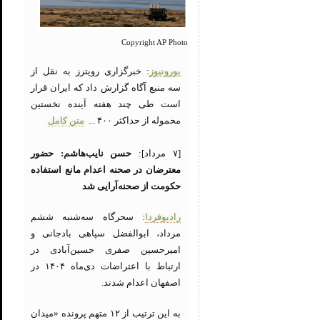
Copyright AP Photo
یورونیوز
: خبرگزاری رویترز به نقل از
سه منبع آگاه گزارش داد که ایران قرار
است طی چند هفته آینده نخستین
محموله از حداکثر ۴۰۰ ...
متن کامل
[۷ مرداد]:
حسن نایب‌هاشم: حضور
معترضان در صحنه اعدام مانع استفاده
حکومت از صحنه‌آرایی شد
رادیوفردا
: سحرگاه سه‌شنبه ششم
مرداد، ابوالفضل سپاهی بادجانی و
امیرحسین صفری حسین‌آبادی در
ارتباط با اعتراضات دی‌ماه ۱۴۰۴ در
اصفهان اعدام شدند.
به این ترتیب از ۱۲ متهم پرونده «میدان