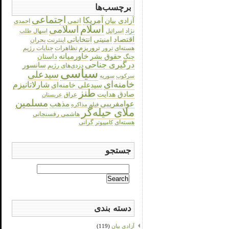
برچسب‌ها
اجتماعی
آمریکا
آزادی بیان
اتمی
احمدی
اسلام
اسلامی
نژاد
اسرائیل
اسهال طلب
اقتصاد
انتخاباتی
امنیتی
اینترنت
بحران
هسته‌ای
تروریزم
تظاهرات
جنایات رژیم
ترور
حقوق بشر
خاورمیانه
داستان
جنگ
درگیری جناحی
سانسور
دزدی‌های رژیم
سیاسی
سیدعلی
سرکوب
سوریه
خامنه‌ای
شارلاتانیزم
سیدعلی خامنه‌ای
طنز
صادق هدایت
عراق
عربستان
مسلمین
عوامفریبی
مذهب
فیلم
مذاکره
ملای حیله‌گر
هاشمی رفسنجانی
هسته‌ای
گرانی
کامپیوتر
جستجو
Search
for:
دسته بندی
آزادی بیان
(119)