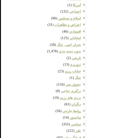
آمریکا
(1)
اجتماعی
(132)
اسلام و مسلمین
(96)
اعتراض و تظاهرات
(31)
اقتصادی
(46)
انتخاباتی
(125)
بحران اتمی، جنگ
(58)
بدون دسته بندی
(1,478)
تاریخی
(2)
تروریزم
(13)
جنایات رژیم
(23)
جنگ
(1)
حقوق بشر
(116)
درگیری جناحی
(8)
دزدی های رژیم
(19)
دیگران
(61)
روابط خارجی
(56)
سانسور
(14)
سیاسی
(355)
طنز
(222)
فرهنگ و هنر
(42)