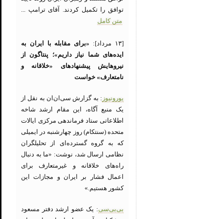
توافق را تکمیل کردند. آقای ترامپ ...
متن کامل
[۱۳ مرداد]:
«برای مقابله با ایران به
ایده‌های شما نیاز داریم»؛ پنتاگون از
نیروهایش پیشنهادهای «خلاقانه و
نامتعارف» خواست
یورونیوز
: به گزارش سی‌ان‌ان به نقل از
یک منبع آگاه، این مقام ارشد شاخه
اطلاعاتی ستاد فرماندهی مرکزی ایالات
متحده (سنتکام) روز چهارشنبه در ایمیلی
که به گروه گسترده‌ای از تحلیلگران
نظامی ارسال شد، نوشت: «ما به دنبال
راه‌های خلاقانه و غیرمتعارف برای
اعمال فشار بر ایران و مجازات این
کشور هستیم.»
بی‌بی‌سی
: یک عضو ارشد دفتر مسعود