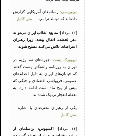
بی‌بی‌سی
: رسانه‌های آمریکایی گزارش
داده‌اند که دونالد ترامپ، ...
متن کامل
[۱۲ مرداد]:
منابع: انقلاب ایران می‌تواند
«هر لحظه» اتفاق بیفتد، زیرا رهبران
اعتراضات تلاش می‌کنند مسلح شوند
نیویورک پست
: چهره‌های ضد رژیم در
تهران به روزنامه واشنگتن پست گفتند
که خیابان‌های ایران به دلیل اعدام‌های
عمومی، فروپاشی اقتصادی و جنگی که
بیش از پنج ماه است ادامه دارد، به
نقطه انفجار نزدیک شده‌اند.
یکی از رهبران معترضان با اشاره ...
متن کامل
[۱۱ مرداد]:
اکسیوس: بن‌سلمان از
ترامپ خواست به ایران حمله گسترده