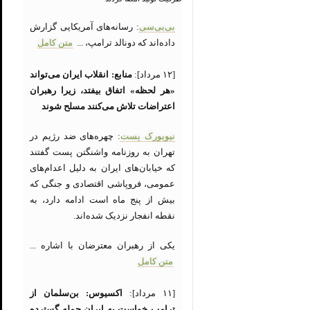
بی‌بی‌سی
: رسانه‌های آمریکایی گزارش
داده‌اند که دونالد ترامپ، ...
متن کامل
[۱۲ مرداد]:
منابع: انقلاب ایران می‌تواند
«هر لحظه» اتفاق بیفتد، زیرا رهبران
اعتراضات تلاش می‌کنند مسلح شوند
نیویورک پست
: چهره‌های ضد رژیم در
تهران به روزنامه واشنگتن پست گفتند
که خیابان‌های ایران به دلیل اعدام‌های
عمومی، فروپاشی اقتصادی و جنگی که
بیش از پنج ماه است ادامه دارد، به
نقطه انفجار نزدیک شده‌اند.
یکی از رهبران معترضان با اشاره ...
متن کامل
[۱۱ مرداد]:
اکسیوس: بن‌سلمان از
ترامپ خواست به ایران حمله گسترده