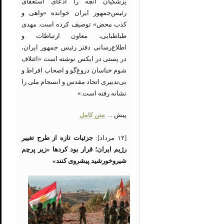
پزشکیان آنچه را ادعای استعفای
رئیس‌جمهور ایران خوانده «واهی و
کذب محض» توصیف کرده است. مهدی
طباطبایی، معاون ارتباطات و
اطلاع‌رسانی دفتر رئیس جمهور ایران،
در پستی در ایکس نوشته است «ائتلاف
شوم خناسان دروغ‌گو و اصحاب افراط و
بی‌تدبیری اتحاد مقدس و انسجام ملی را
نشانه رفته است.»
پیش ...
متن کامل
[۱۲ مرداد]:
جزئیات تازه از طرح تغییر
رژیم ایران؛ قرار بود کردها «زیر پرچم
شیروخورشید پیشروی کنند»