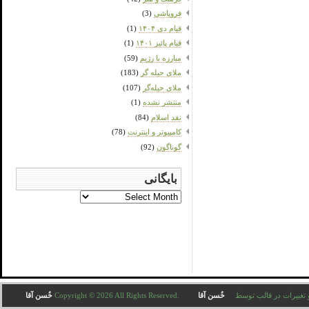
فروپاشی
(3)
قیام دی ۱۴۰۴
(1)
قیام پائیز ۱۴۰۱
(1)
مبارزه با رژیم
(59)
ملای حیله گر
(183)
ملای حیله‌گر
(107)
منتشر نشده
(1)
نقد اسلام
(84)
کامپیوتر و اینترنت
(78)
گوناگون
(92)
بایگانی
بایگانی
Copyright © 2026 All . ترجمه و تغییرات در قالب توسط
خُسن آقا