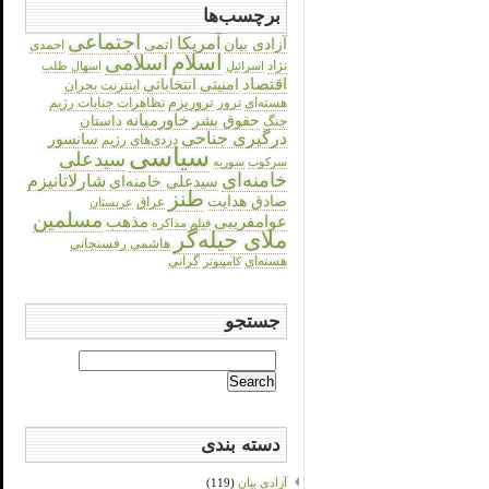
برچسب‌ها
اجتماعی
آمریکا
آزادی بیان
اتمی
احمدی
اسلام
اسلامی
نژاد
اسرائیل
اسهال طلب
اقتصاد
انتخاباتی
امنیتی
اینترنت
بحران
هسته‌ای
تروریزم
تظاهرات
جنایات رژیم
ترور
حقوق بشر
خاورمیانه
داستان
جنگ
درگیری جناحی
سانسور
دزدی‌های رژیم
سیاسی
سیدعلی
سرکوب
سوریه
خامنه‌ای
شارلاتانیزم
سیدعلی خامنه‌ای
طنز
صادق هدایت
عراق
عربستان
مسلمین
عوامفریبی
مذهب
فیلم
مذاکره
ملای حیله‌گر
هاشمی رفسنجانی
هسته‌ای
گرانی
کامپیوتر
جستجو
Search
for:
دسته بندی
آزادی بیان
(119)