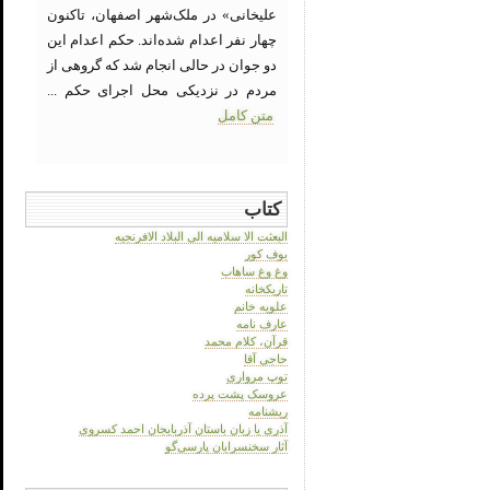
علیخانی» در ملک‌شهر اصفهان، تاکنون
چهار نفر اعدام شده‌اند. حکم اعدام این
دو جوان در حالی انجام شد که گروهی از
مردم در نزدیکی محل اجرای حکم ...
متن کامل
کتاب
البعثت الا سلامیه الی البلاد الافرنجیه
بوف کور
وغ وغ ساهاب
تاریکخانه
علویه خانم
عارف نامه
قرآن، کلام محمد
حاجی آقا
توپ مرواری
عروسک پشت پرده
ریشنامه
آذری یا زبان باستان آذربایجان احمد کسروی
آثار سخنسرایان پارسی‌گو