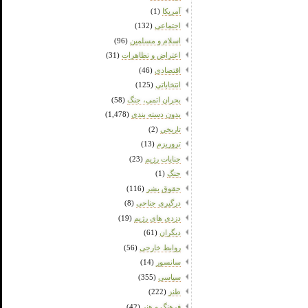
آمریکا
(1)
اجتماعی
(132)
اسلام و مسلمین
(96)
اعتراض و تظاهرات
(31)
اقتصادی
(46)
انتخاباتی
(125)
بحران اتمی، جنگ
(58)
بدون دسته بندی
(1,478)
تاریخی
(2)
تروریزم
(13)
جنایات رژیم
(23)
جنگ
(1)
حقوق بشر
(116)
درگیری جناحی
(8)
دزدی های رژیم
(19)
دیگران
(61)
روابط خارجی
(56)
سانسور
(14)
سیاسی
(355)
طنز
(222)
فرهنگ و هنر
(42)