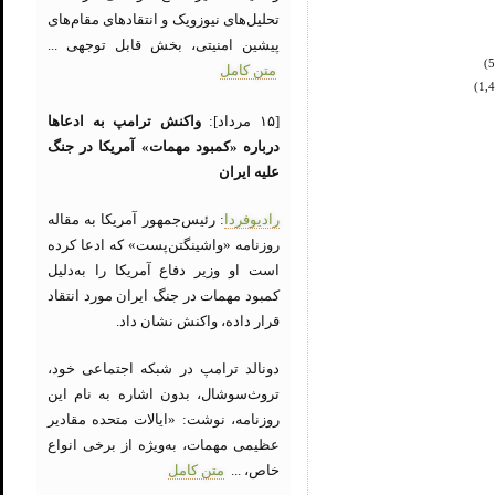
تحلیل‌های نیوزویک و انتقادهای مقام‌های
پیشین امنیتی، بخش قابل توجهی ...
متن کامل
[۱۵ مرداد]:
واکنش ترامپ به ادعاها
درباره «کمبود مهمات» آمریکا در جنگ
علیه ایران
رادیوفردا
: رئیس‌جمهور آمریکا به مقاله
روزنامه «واشینگتن‌پست» که ادعا کرده
است او وزیر دفاع آمریکا را به‌دلیل
کمبود مهمات در جنگ ایران مورد انتقاد
قرار داده، واکنش نشان داد.
دونالد ترامپ در شبکه اجتماعی خود،
تروث‌سوشال، بدون اشاره به نام این
روزنامه، نوشت: «ایالات متحده مقادیر
عظیمی مهمات، به‌ویژه از برخی انواع
خاص، ...
متن کامل