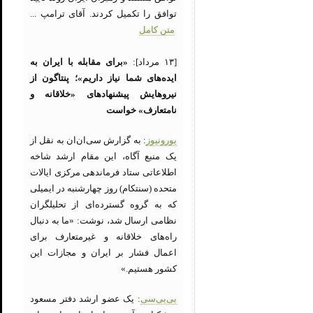
توافق را تکمیل کردند. آقای ترامپ ...
متن کامل
[۱۳ مرداد]:
«برای مقابله با ایران به
ایده‌های شما نیاز داریم»؛ پنتاگون از
نیروهایش پیشنهادهای «خلاقانه و
نامتعارف» خواست
یورونیوز
: به گزارش سی‌ان‌ان به نقل از
یک منبع آگاه، این مقام ارشد شاخه
اطلاعاتی ستاد فرماندهی مرکزی ایالات
متحده (سنتکام) روز چهارشنبه در ایمیلی
که به گروه گسترده‌ای از تحلیلگران
نظامی ارسال شد، نوشت: «ما به دنبال
راه‌های خلاقانه و غیرمتعارف برای
اعمال فشار بر ایران و مجازات این
کشور هستیم.»
بی‌بی‌سی
: یک عضو ارشد دفتر مسعود