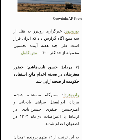
Copyright AP Photo
یورونیوز
: خبرگزاری رویترز به نقل از
سه منبع آگاه گزارش داد که ایران قرار
است طی چند هفته آینده نخستین
محموله از حداکثر ۴۰۰ ...
متن کامل
[۷ مرداد]:
حسن نایب‌هاشم: حضور
معترضان در صحنه اعدام مانع استفاده
حکومت از صحنه‌آرایی شد
رادیوفردا
: سحرگاه سه‌شنبه ششم
مرداد، ابوالفضل سپاهی بادجانی و
امیرحسین صفری حسین‌آبادی در
ارتباط با اعتراضات دی‌ماه ۱۴۰۴ در
اصفهان اعدام شدند.
به این ترتیب از ۱۲ متهم پرونده «میدان