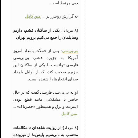
دبی مرتبط است.
به گزارش رویترز بر ...
متن کامل
[۸ مرداد]:
یکی از ساکنان قشم: داریم
وسایلمان را جمع می‌کنیم برویم تهران
بی‌بی‌سی
: پس از حملات بامداد امروز
آمریکا به جزیره قشم، بی‌بی‌سی
فارسی توانست با یکی از ساکنان این
جزیره صحبت کند، که از اوایل بامداد
صدای انفجارها را شنیده است.
او به بی‌بی‌سی فارسی گفت که در حال
حاضر با مشکلاتی مانند قطع بودن
اینترنت و برق و همینطور «خطرناک» ...
متن کامل
[۸ مرداد]:
از روایت شاهدان تا مکالمات
منتسب به «بی‌سیم پلیس»؛ از «پرونده