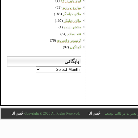
قیام پائیز ۱۴۰۱
(1)
مبارزه با رژیم
(59)
ملای حیله گر
(183)
ملای حیله‌گر
(107)
منتشر نشده
(1)
نقد اسلام
(84)
کامپیوتر و اینترنت
(78)
گوناگون
(92)
بایگانی
بایگانی
Copyright © 2026 All . ترجمه و تغییرات در قالب توسط
خُسن آقا