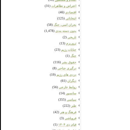
اعتراض و تظاهرات
(31)
اقتصادی
(46)
انتخاباتی
(125)
بحران اتمی، جنگ
(58)
بدون دسته بندی
(1,478)
تاریخی
(2)
تروریزم
(13)
جنایات رژیم
(23)
جنگ
(1)
حقوق بشر
(116)
درگیری جناحی
(8)
دزدی های رژیم
(19)
دیگران
(61)
روابط خارجی
(56)
سانسور
(14)
سیاسی
(355)
طنز
(222)
فرهنگ و هنر
(42)
فروپاشی
(3)
قیام دی ۱۴۰۴
(1)