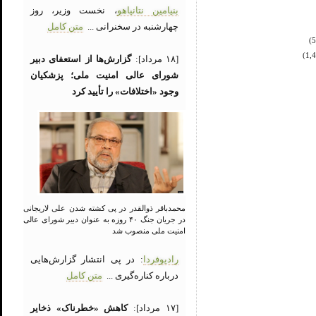
بنیامین نتانیاهو
، نخست وزیر، روز
چهارشنبه در سخنرانی ...
متن کامل
[۱۸ مرداد]:
گزارش‌ها از استعفای دبیر
شورای عالی امنیت ملی؛ پزشکیان
وجود «اختلافات» را تأیید کرد
محمدباقر ذوالقدر در پی کشته شدن علی لاریجانی
در جریان جنگ ۴۰ روزه به عنوان دبیر شورای عالی
امنیت ملی منصوب شد
رادیوفردا
: در پی انتشار گزارش‌هایی
درباره کناره‌گیری ...
متن کامل
[۱۷ مرداد]:
کاهش «خطرناک» ذخایر