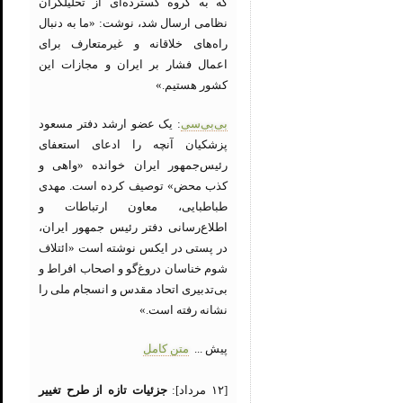
که به گروه گسترده‌ای از تحلیلگران
نظامی ارسال شد، نوشت: «ما به دنبال
راه‌های خلاقانه و غیرمتعارف برای
اعمال فشار بر ایران و مجازات این
کشور هستیم.»
بی‌بی‌سی
: یک عضو ارشد دفتر مسعود
پزشکیان آنچه را ادعای استعفای
رئیس‌جمهور ایران خوانده «واهی و
کذب محض» توصیف کرده است. مهدی
طباطبایی، معاون ارتباطات و
اطلاع‌رسانی دفتر رئیس جمهور ایران،
در پستی در ایکس نوشته است «ائتلاف
شوم خناسان دروغ‌گو و اصحاب افراط و
بی‌تدبیری اتحاد مقدس و انسجام ملی را
نشانه رفته است.»
پیش ...
متن کامل
[۱۲ مرداد]:
جزئیات تازه از طرح تغییر