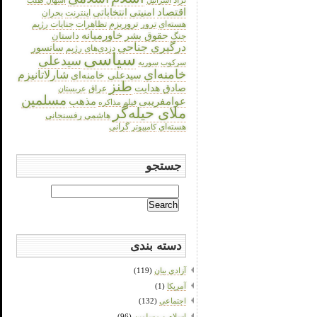
اسهال طلب
اقتصاد
انتخاباتی
امنیتی
اینترنت
بحران
هسته‌ای
تروریزم
تظاهرات
جنایات رژیم
ترور
حقوق بشر
خاورمیانه
داستان
جنگ
درگیری جناحی
سانسور
دزدی‌های رژیم
سیاسی
سیدعلی
سرکوب
سوریه
خامنه‌ای
شارلاتانیزم
سیدعلی خامنه‌ای
طنز
صادق هدایت
عراق
عربستان
مسلمین
عوامفریبی
مذهب
فیلم
مذاکره
ملای حیله‌گر
هاشمی رفسنجانی
هسته‌ای
گرانی
کامپیوتر
جستجو
Search
for:
دسته بندی
آزادی بیان
(119)
آمریکا
(1)
اجتماعی
(132)
اسلام و مسلمین
(96)