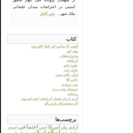
امنیتی در اعتراضات میدان علیخانی
ملک شهر ...
متن کامل
کتاب
البعثت الا سلامیه الی البلاد الافرنجیه
بوف کور
وغ وغ ساهاب
تاریکخانه
علویه خانم
عارف نامه
قرآن، کلام محمد
حاجی آقا
توپ مرواری
عروسک پشت پرده
ریشنامه
آذری یا زبان باستان آذربایجان احمد کسروی
آثار سخنسرایان پارسی‌گو
برچسب‌ها
اجتماعی
آمریکا
آزادی بیان
اتمی
احمدی
اسلام
اسلامی
نژاد
اسرائیل