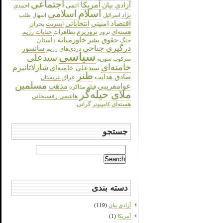
اجتماعی
آمریکا
آزادی بیان
اتمی
احمدی
اسلام
اسلامی
نژاد
اسرائیل
اسهال طلب
اقتصاد
انتخاباتی
امنیتی
اینترنت
بحران
هسته‌ای
تروریزم
تظاهرات
جنایات رژیم
ترور
حقوق بشر
خاورمیانه
داستان
جنگ
درگیری جناحی
سانسور
دزدی‌های رژیم
سیاسی
سیدعلی
سرکوب
سوریه
خامنه‌ای
شارلاتانیزم
سیدعلی خامنه‌ای
طنز
صادق هدایت
عراق
عربستان
مسلمین
عوامفریبی
مذهب
فیلم
مذاکره
ملای حیله‌گر
هاشمی رفسنجانی
هسته‌ای
گرانی
کامپیوتر
جستجو
Search
for:
دسته بندی
آزادی بیان
(119)
آمریکا
(1)