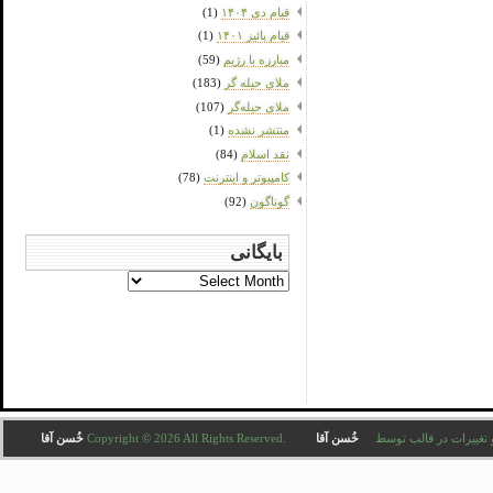
قیام دی ۱۴۰۴
(1)
قیام پائیز ۱۴۰۱
(1)
مبارزه با رژیم
(59)
ملای حیله گر
(183)
ملای حیله‌گر
(107)
منتشر نشده
(1)
نقد اسلام
(84)
کامپیوتر و اینترنت
(78)
گوناگون
(92)
بایگانی
بایگانی
Copyright © 2026 All . ترجمه و تغییرات در قالب توسط
خُسن آقا