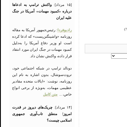
[۱۵ مرداد]:
واکنش ترامپ به ادعاها
درباره «کمبود مهمات» آمریکا در جنگ
علیه ایران
رادیوفردا
: رئیس‌جمهور آمریکا به مقاله
روزنامه «واشینگتن‌پست» که ادعا کرده
است او وزیر دفاع آمریکا را به‌دلیل
کمبود مهمات در جنگ ایران مورد انتقاد
قرار داده، واکنش نشان داد.
دونالد ترامپ در شبکه اجتماعی خود،
تروث‌سوشال، بدون اشاره به نام این
روزنامه، نوشت: «ایالات متحده مقادیر
عظیمی مهمات، به‌ویژه از برخی انواع
خاص، ...
متن کامل
[۱۴ مرداد]:
چریک‌های دیروز در قدرت
امروز؛ منطق تاب‌آوری جمهوری
اسلامی چیست؟