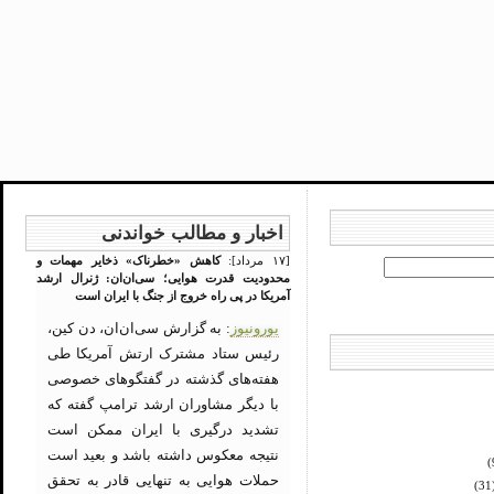
اخبار و مطالب خواندنی
[۱۷ مرداد]:
کاهش «خطرناک» ذخایر مهمات و
محدودیت قدرت هوایی؛ سی‌ان‌ان: ژنرال ارشد
آمریکا در پی راه خروج از جنگ با ایران است
یورونیوز
: به گزارش سی‌ان‌ان، دن کین،
رئیس ستاد مشترک ارتش آمریکا طی
هفته‌های گذشته در گفتگوهای خصوصی
با دیگر مشاوران ارشد ترامپ گفته که
تشدید درگیری با ایران ممکن است
نتیجه معکوس داشته باشد و بعید است
حملات هوایی به تنهایی قادر به تحقق
(