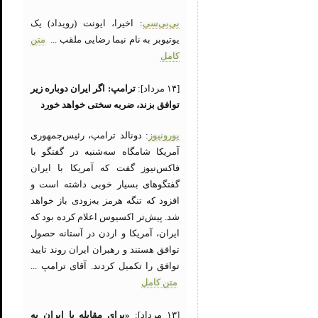
بی‌بی‌سی
: اخیرا، ایونت (رویداد) یک
یوتیوبر به نام نیما رضایی ملقب ...
متن
کامل
[۱۴ مرداد]:
ترامپ: اگر ایران دوباره زیر
توافق بزند، ضربه سختی خواهد خورد
یورونیوز
: دونالد ترامپ، رئیس‌جمهوری
آمریکا شامگاه سه‌شنبه در گفتگو با
فاکس‌نیوز گفت که آمریکا با ایران
گفتگوهای بسیار خوبی داشته است و
افزود که تنگه هرمز به‌زودی باز خواهد
شد. پیش‌تر اکسیوس اعلام کرده بود که
ایران، آمریکا و اردن در آستانه حصول
توافق هستند و رهبران ایران روند تایید
توافق را تکمیل کردند. آقای ترامپ ...
متن کامل
[۱۳ مرداد]:
«برای مقابله با ایران به