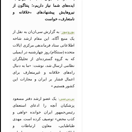
ایده‌های شما نیاز داریم»؛ پنتاگون از
نیروهایش پیشنهادهای «خلاقانه و
نامتعارف» خواست
یورونیوز
: به گزارش سی‌ان‌ان به نقل از
یک منبع آگاه، این مقام ارشد شاخه
اطلاعاتی ستاد فرماندهی مرکزی ایالات
متحده (سنتکام) روز چهارشنبه در ایمیلی
که به گروه گسترده‌ای از تحلیلگران
نظامی ارسال شد، نوشت: «ما به دنبال
راه‌های خلاقانه و غیرمتعارف برای
اعمال فشار بر ایران و مجازات این
کشور هستیم.»
بی‌بی‌سی
: یک عضو ارشد دفتر مسعود
پزشکیان آنچه را ادعای استعفای
رئیس‌جمهور ایران خوانده «واهی و
کذب محض» توصیف کرده است. مهدی
طباطبایی، معاون ارتباطات و