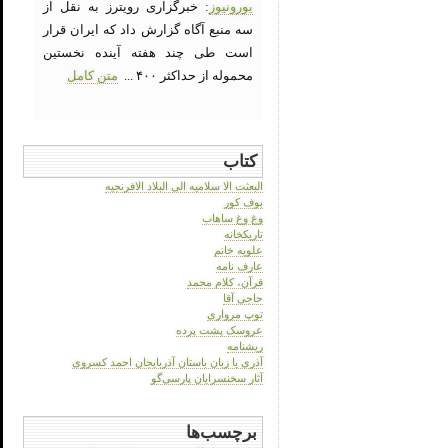
یورونیوز
: خبرگزاری رویترز به نقل از
سه منبع آگاه گزارش داد که ایران قرار
است طی چند هفته آینده نخستین
محموله از حداکثر ۴۰۰ ...
متن کامل
کتاب
البعثت الا سلامیه الی البلاد الافرنجیه
بوف کور
وغ وغ ساهاب
تاریکخانه
علویه خانم
عارف نامه
قرآن، کلام محمد
حاجی آقا
توپ مرواری
عروسک پشت پرده
ریشنامه
آذری یا زبان باستان آذربایجان احمد کسروی
آثار سخنسرایان پارسی‌گو
برچسب‌ها