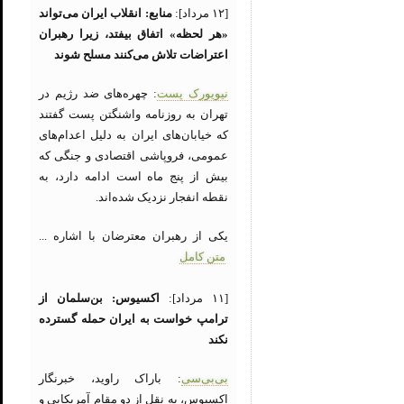
[۱۲ مرداد]:
منابع: انقلاب ایران می‌تواند
«هر لحظه» اتفاق بیفتد، زیرا رهبران
اعتراضات تلاش می‌کنند مسلح شوند
نیویورک پست
: چهره‌های ضد رژیم در
تهران به روزنامه واشنگتن پست گفتند
که خیابان‌های ایران به دلیل اعدام‌های
عمومی، فروپاشی اقتصادی و جنگی که
بیش از پنج ماه است ادامه دارد، به
نقطه انفجار نزدیک شده‌اند.
یکی از رهبران معترضان با اشاره ...
متن کامل
[۱۱ مرداد]:
اکسیوس: بن‌سلمان از
ترامپ خواست به ایران حمله گسترده
نکند
بی‌بی‌سی
: باراک راوید، خبرنگار
اکسیوس، به نقل از دو مقام آمریکایی و