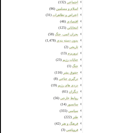
اجتماعی
(132)
اسلام و مسلمین
(96)
اعتراض و تظاهرات
(31)
اقتصادی
(46)
انتخاباتی
(125)
بحران اتمی، جنگ
(58)
بدون دسته بندی
(1,478)
تاریخی
(2)
تروریزم
(13)
جنایات رژیم
(23)
جنگ
(1)
حقوق بشر
(116)
درگیری جناحی
(8)
دزدی های رژیم
(19)
دیگران
(61)
روابط خارجی
(56)
سانسور
(14)
سیاسی
(355)
طنز
(222)
فرهنگ و هنر
(42)
فروپاشی
(3)