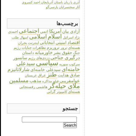
آذری یا زبان باستان آذربایجان احمد کسروی
آثار سخنسرایان پارسی‌گو
برچسب‌ها
اجتماعی
آمریکا
آزادی بیان
اتمی
احمدی
اسلام
اسلامی
نژاد
اسرائیل
اسهال طلب
اقتصاد
انتخاباتی
امنیتی
اینترنت
بحران
هسته‌ای
تروریزم
تظاهرات
جنایات رژیم
ترور
حقوق بشر
خاورمیانه
داستان
جنگ
درگیری جناحی
سانسور
دزدی‌های رژیم
سیاسی
سیدعلی
سرکوب
سوریه
خامنه‌ای
شارلاتانیزم
سیدعلی خامنه‌ای
طنز
صادق هدایت
عراق
عربستان
مسلمین
عوامفریبی
مذهب
فیلم
مذاکره
ملای حیله‌گر
هاشمی رفسنجانی
هسته‌ای
گرانی
کامپیوتر
جستجو
Search
for: