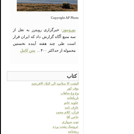
Copyright AP Photo
یورونیوز
: خبرگزاری رویترز به نقل از
سه منبع آگاه گزارش داد که ایران قرار
است طی چند هفته آینده نخستین
محموله از حداکثر ۴۰۰ ...
متن کامل
کتاب
البعثت الا سلامیه الی البلاد الافرنجیه
بوف کور
وغ وغ ساهاب
تاریکخانه
علویه خانم
عارف نامه
قرآن، کلام محمد
حاجی آقا
توپ مرواری
عروسک پشت پرده
ریشنامه