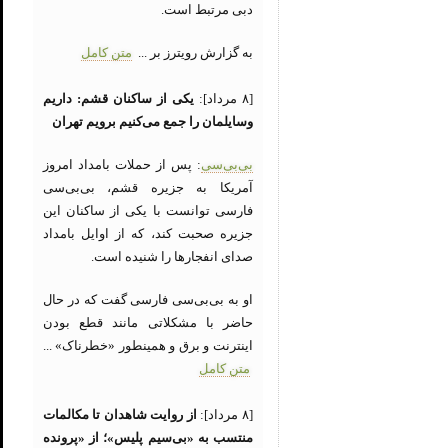
دبی مرتبط است.
به گزارش رویترز بر ...
متن کامل
[۸ مرداد]:
یکی از ساکنان قشم: داریم
وسایلمان را جمع می‌کنیم برویم تهران
بی‌بی‌سی
: پس از حملات بامداد امروز
آمریکا به جزیره قشم، بی‌بی‌سی
فارسی توانست با یکی از ساکنان این
جزیره صحبت کند، که از اوایل بامداد
صدای انفجارها را شنیده است.
او به بی‌بی‌سی فارسی گفت که در حال
حاضر با مشکلاتی مانند قطع بودن
اینترنت و برق و همینطور «خطرناک» ...
متن کامل
[۸ مرداد]:
از روایت شاهدان تا مکالمات
منتسب به «بی‌سیم پلیس»؛ از «پرونده