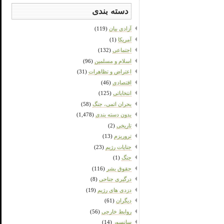
دسته بندی
آزادی بیان
(119)
آمریکا
(1)
اجتماعی
(132)
اسلام و مسلمین
(96)
اعتراض و تظاهرات
(31)
اقتصادی
(46)
انتخاباتی
(125)
بحران اتمی، جنگ
(58)
بدون دسته بندی
(1,478)
تاریخی
(2)
تروریزم
(13)
جنایات رژیم
(23)
جنگ
(1)
حقوق بشر
(116)
درگیری جناحی
(8)
دزدی های رژیم
(19)
دیگران
(61)
روابط خارجی
(56)
سانسور
(14)