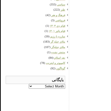
سیاسی
(355)
طنز
(222)
فرهنگ و هنر
(42)
فروپاشی
(3)
قیام دی ۱۴۰۴
(1)
قیام پائیز ۱۴۰۱
(1)
مبارزه با رژیم
(59)
ملای حیله گر
(183)
ملای حیله‌گر
(107)
منتشر نشده
(1)
نقد اسلام
(84)
کامپیوتر و اینترنت
(78)
گوناگون
(92)
بایگانی
بایگانی