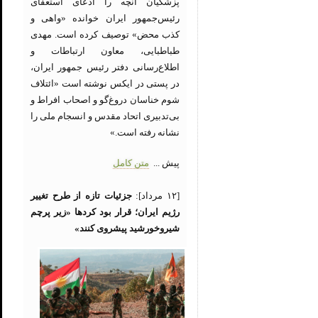
پزشکیان آنچه را ادعای استعفای
رئیس‌جمهور ایران خوانده «واهی و
کذب محض» توصیف کرده است. مهدی
طباطبایی، معاون ارتباطات و
اطلاع‌رسانی دفتر رئیس جمهور ایران،
در پستی در ایکس نوشته است «ائتلاف
شوم خناسان دروغ‌گو و اصحاب افراط و
بی‌تدبیری اتحاد مقدس و انسجام ملی را
نشانه رفته است.»
پیش ...
متن کامل
[۱۲ مرداد]:
جزئیات تازه از طرح تغییر
رژیم ایران؛ قرار بود کردها «زیر پرچم
شیروخورشید پیشروی کنند»