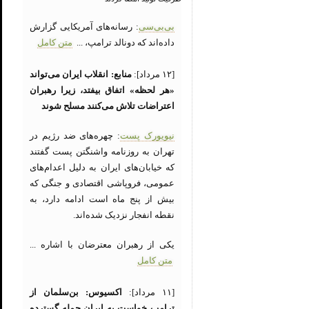
بی‌بی‌سی
: رسانه‌های آمریکایی گزارش
داده‌اند که دونالد ترامپ، ...
متن کامل
[۱۲ مرداد]:
منابع: انقلاب ایران می‌تواند
«هر لحظه» اتفاق بیفتد، زیرا رهبران
اعتراضات تلاش می‌کنند مسلح شوند
نیویورک پست
: چهره‌های ضد رژیم در
تهران به روزنامه واشنگتن پست گفتند
که خیابان‌های ایران به دلیل اعدام‌های
عمومی، فروپاشی اقتصادی و جنگی که
بیش از پنج ماه است ادامه دارد، به
نقطه انفجار نزدیک شده‌اند.
یکی از رهبران معترضان با اشاره ...
متن کامل
[۱۱ مرداد]:
اکسیوس: بن‌سلمان از
ترامپ خواست به ایران حمله گسترده