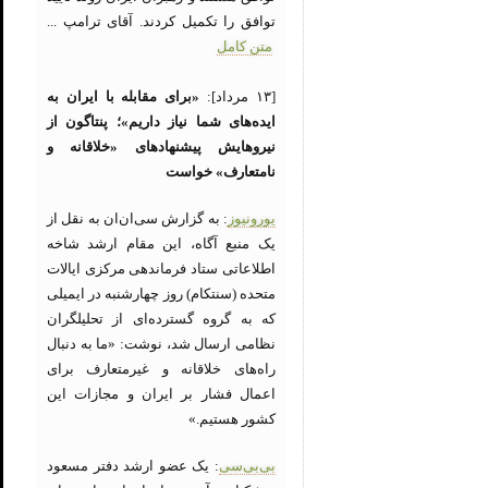
توافق را تکمیل کردند. آقای ترامپ ...
متن کامل
[۱۳ مرداد]:
«برای مقابله با ایران به
ایده‌های شما نیاز داریم»؛ پنتاگون از
نیروهایش پیشنهادهای «خلاقانه و
نامتعارف» خواست
یورونیوز
: به گزارش سی‌ان‌ان به نقل از
یک منبع آگاه، این مقام ارشد شاخه
اطلاعاتی ستاد فرماندهی مرکزی ایالات
متحده (سنتکام) روز چهارشنبه در ایمیلی
که به گروه گسترده‌ای از تحلیلگران
نظامی ارسال شد، نوشت: «ما به دنبال
راه‌های خلاقانه و غیرمتعارف برای
اعمال فشار بر ایران و مجازات این
کشور هستیم.»
بی‌بی‌سی
: یک عضو ارشد دفتر مسعود