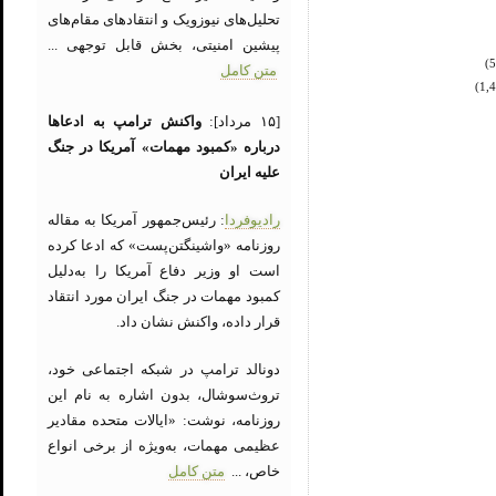
تحلیل‌های نیوزویک و انتقادهای مقام‌های
پیشین امنیتی، بخش قابل توجهی ...
متن کامل
[۱۵ مرداد]:
واکنش ترامپ به ادعاها
درباره «کمبود مهمات» آمریکا در جنگ
علیه ایران
رادیوفردا
: رئیس‌جمهور آمریکا به مقاله
روزنامه «واشینگتن‌پست» که ادعا کرده
است او وزیر دفاع آمریکا را به‌دلیل
کمبود مهمات در جنگ ایران مورد انتقاد
قرار داده، واکنش نشان داد.
دونالد ترامپ در شبکه اجتماعی خود،
تروث‌سوشال، بدون اشاره به نام این
روزنامه، نوشت: «ایالات متحده مقادیر
عظیمی مهمات، به‌ویژه از برخی انواع
خاص، ...
متن کامل