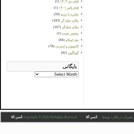
قیام دی ۱۴۰۴
(1)
قیام پائیز ۱۴۰۱
(1)
مبارزه با رژیم
(59)
ملای حیله گر
(183)
ملای حیله‌گر
(107)
منتشر نشده
(1)
نقد اسلام
(84)
کامپیوتر و اینترنت
(78)
گوناگون
(92)
بایگانی
بایگانی
Copyright © 2026 All . ترجمه و تغییرات در قالب توسط
خُسن آقا