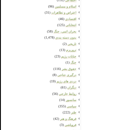
اجتماعی
(132)
اسلام و مسلمین
(96)
اعتراض و تظاهرات
(31)
اقتصادی
(46)
انتخاباتی
(125)
بحران اتمی، جنگ
(58)
بدون دسته بندی
(1,478)
تاریخی
(2)
تروریزم
(13)
جنایات رژیم
(23)
جنگ
(1)
حقوق بشر
(116)
درگیری جناحی
(8)
دزدی های رژیم
(19)
دیگران
(61)
روابط خارجی
(56)
سانسور
(14)
سیاسی
(355)
طنز
(222)
فرهنگ و هنر
(42)
فروپاشی
(3)