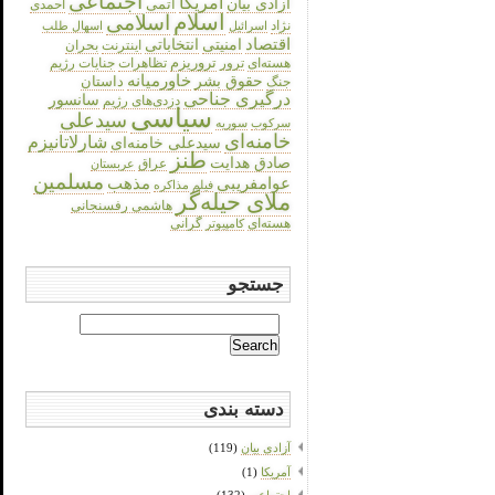
اجتماعی
آمریکا
آزادی بیان
اتمی
احمدی
اسلام
اسلامی
نژاد
اسرائیل
اسهال طلب
اقتصاد
انتخاباتی
امنیتی
اینترنت
بحران
هسته‌ای
تروریزم
تظاهرات
جنایات رژیم
ترور
حقوق بشر
خاورمیانه
داستان
جنگ
درگیری جناحی
سانسور
دزدی‌های رژیم
سیاسی
سیدعلی
سرکوب
سوریه
خامنه‌ای
شارلاتانیزم
سیدعلی خامنه‌ای
طنز
صادق هدایت
عراق
عربستان
مسلمین
عوامفریبی
مذهب
فیلم
مذاکره
ملای حیله‌گر
هاشمی رفسنجانی
هسته‌ای
گرانی
کامپیوتر
جستجو
Search
for:
دسته بندی
آزادی بیان
(119)
آمریکا
(1)