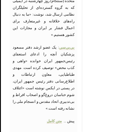
متحده (سنتکام) روز چهارشنبه در ایمیلی
که به گروه گسترده‌ای از تحلیلگران
نظامی ارسال شد، نوشت: «ما به دنبال
راه‌های خلاقانه و غیرمتعارف برای
اعمال فشار بر ایران و مجازات این
کشور هستیم.»
بی‌بی‌سی
: یک عضو ارشد دفتر مسعود
پزشکیان آنچه را ادعای استعفای
رئیس‌جمهور ایران خوانده «واهی و
کذب محض» توصیف کرده است. مهدی
طباطبایی، معاون ارتباطات و
اطلاع‌رسانی دفتر رئیس جمهور ایران،
در پستی در ایکس نوشته است «ائتلاف
شوم خناسان دروغ‌گو و اصحاب افراط و
بی‌تدبیری اتحاد مقدس و انسجام ملی را
نشانه رفته است.»
پیش ...
متن کامل