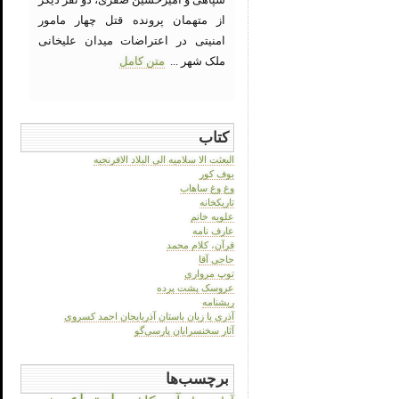
از متهمان پرونده قتل چهار مامور
امنیتی در اعتراضات میدان علیخانی
ملک شهر ...
متن کامل
کتاب
البعثت الا سلامیه الی البلاد الافرنجیه
بوف کور
وغ وغ ساهاب
تاریکخانه
علویه خانم
عارف نامه
قرآن، کلام محمد
حاجی آقا
توپ مرواری
عروسک پشت پرده
ریشنامه
آذری یا زبان باستان آذربایجان احمد کسروی
آثار سخنسرایان پارسی‌گو
برچسب‌ها