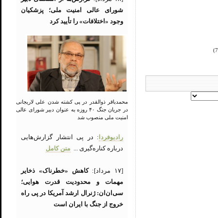
شورای عالی امنیت ملی؛ پزشکیان
وجود «اختلافات» را تأیید کرد
محمدباقر ذوالقدر در پی کشته شدن علی لاریجانی
در جریان جنگ ۴۰ روزه به عنوان دبیر شورای عالی
امنیت ملی منصوب شد
رادیوفردا
: در پی انتشار گزارش‌هایی
درباره کناره‌گیری ...
متن کامل
[۱۷ مرداد]:
کاهش «خطرناک» ذخایر
مهمات و محدودیت قدرت هوایی؛
سی‌ان‌ان: ژنرال ارشد آمریکا در پی راه
خروج از جنگ با ایران است