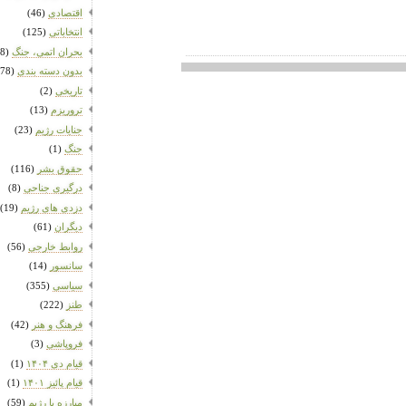
اقتصادی
(46)
انتخاباتی
(125)
بحران اتمی، جنگ
(58)
بدون دسته بندی
(1,478)
تاریخی
(2)
تروریزم
(13)
جنایات رژیم
(23)
جنگ
(1)
حقوق بشر
(116)
درگیری جناحی
(8)
دزدی های رژیم
(19)
دیگران
(61)
روابط خارجی
(56)
سانسور
(14)
سیاسی
(355)
طنز
(222)
فرهنگ و هنر
(42)
فروپاشی
(3)
قیام دی ۱۴۰۴
(1)
قیام پائیز ۱۴۰۱
(1)
مبارزه با رژیم
(59)