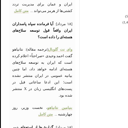
ایران و عمان برای مدیریت تردد
کشتی‌ها از هرمز می‌تواند ...
متن کامل
[۱۸ مرداد]:
آیا فرمانده سپاه پاسداران
ایران واقعاً قول توسعه سلاح‌های
هسته‌ای را داده است؟
وای نت گلوبال
(ترجمه مقاله): نتانیاهو
گفت احمد وحیدی «صراحتاً» اعلام کرده
است که ایران به توسعه سلاح‌های
هسته‌ای ادامه خواهد داد، اما چنین
بیانیه عمومی در ایران منتشر نشده
است؛ این ادعا ساعاتی قبل در
پست‌های انگلیسی زبان در X منتشر
شده بود.
بنیامین نتانیاهو
، نخست وزیر، روز
چهارشنبه ...
متن کامل
[۱۸ مرداد]:
گزارش‌ها از استعفای دبیر