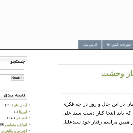
آشپزخانه خُسن آقا
آدرس میل
جستجو
ماز وحشت
Search
for:
دسته بندی
ان در این حال و روز در چه فکری
آزادی بیان
(119)
آمریکا
(1)
باید اینجا کنار دست سید علی
اجتماعی
(132)
 همین مراسم رفتار خود سیدعلیل
اسلام و مسلمین
(96)
اعتراض و تظاهرات
31)