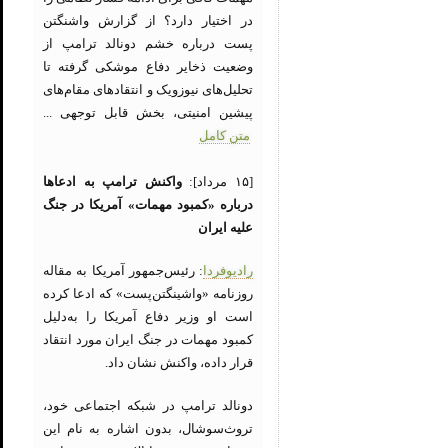
در اختیار دارد؟ از گزارش واشنگتن
پست درباره خشم دونالد ترامپ از
وضعیت ذخایر دفاع موشکی گرفته تا
تحلیل‌های نیوزویک و انتقادهای مقام‌های
پیشین امنیتی، بخش قابل توجهی ...
متن کامل
[۱۵ مرداد]:
واکنش ترامپ به ادعاها
درباره «کمبود مهمات» آمریکا در جنگ
علیه ایران
رادیوفردا
: رئیس‌جمهور آمریکا به مقاله
روزنامه «واشینگتن‌پست» که ادعا کرده
است او وزیر دفاع آمریکا را به‌دلیل
کمبود مهمات در جنگ ایران مورد انتقاد
قرار داده، واکنش نشان داد.
دونالد ترامپ در شبکه اجتماعی خود،
تروث‌سوشال، بدون اشاره به نام این