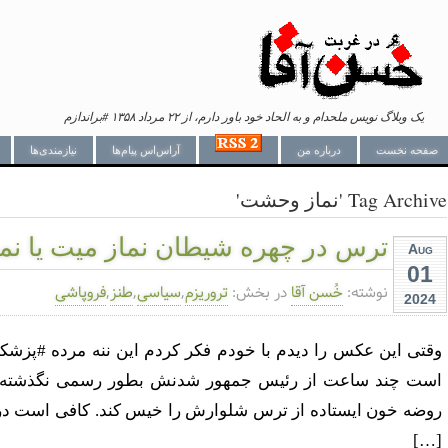
یک وبلاگ نویس ملحدام و به الحاد خود باور دارم، از ۲۲ مرداد ۱۳۵۸ #براندازم
صفحه نخست
درباره من
آراس‌اس پیام‌ها
نیازمندی‌ها
Tag Archive 'نماز وحشت'
ترس در چهره شیطان نماز میت یا ن
Aug
01
نوشته:
خُسن آقا
در بخش:
تروریزم
,
سیاسی
,
طنز
,
فروپاشی
2024
وقتی این عکس را دیدم با خودم فکر کردم این ننه مرده #پزشکی
است چند ساعت از رئیس جمهور شدنش بطور رسمی نگذشته که 
روضه خون ایستاده از ترس شلوارش را خیس کند. کافی است در
[…]