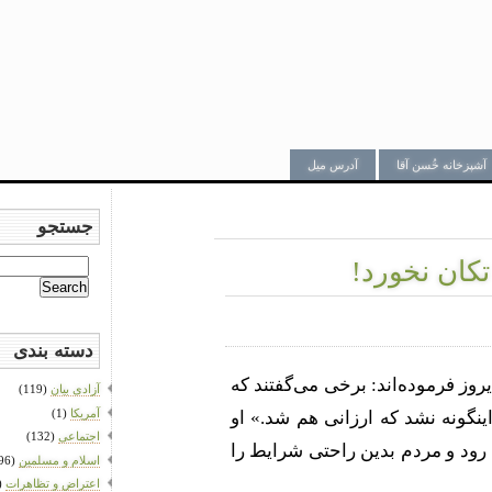
آشپزخانه خُسن آقا
آدرس میل
جستجو
تکان نخورد!
Search
for:
دسته بندی
روز فرموده‌اند: برخی می‌گفتند که
آزادی بیان
(119)
آمریکا
(1)
 اینگونه نشد که ارزانی هم شد.» او
اجتماعی
(132)
رود و مردم بدین راحتی شرایط را
اسلام و مسلمین
(96)
اعتراض و تظاهرات
31)