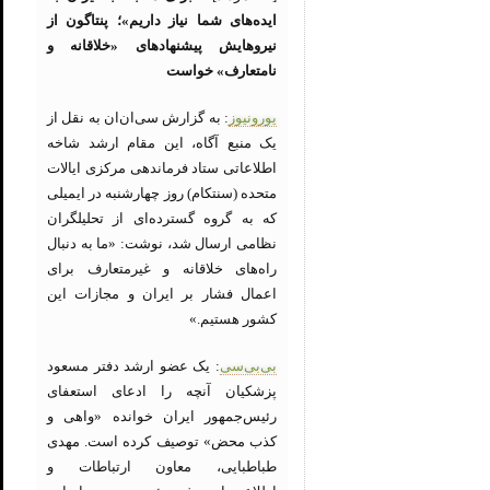
ایده‌های شما نیاز داریم»؛ پنتاگون از
نیروهایش پیشنهادهای «خلاقانه و
نامتعارف» خواست
یورونیوز
: به گزارش سی‌ان‌ان به نقل از
یک منبع آگاه، این مقام ارشد شاخه
اطلاعاتی ستاد فرماندهی مرکزی ایالات
متحده (سنتکام) روز چهارشنبه در ایمیلی
که به گروه گسترده‌ای از تحلیلگران
نظامی ارسال شد، نوشت: «ما به دنبال
راه‌های خلاقانه و غیرمتعارف برای
اعمال فشار بر ایران و مجازات این
کشور هستیم.»
بی‌بی‌سی
: یک عضو ارشد دفتر مسعود
پزشکیان آنچه را ادعای استعفای
رئیس‌جمهور ایران خوانده «واهی و
کذب محض» توصیف کرده است. مهدی
طباطبایی، معاون ارتباطات و