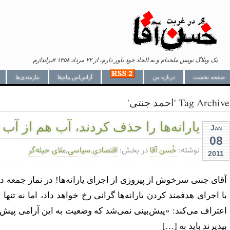
یک وبلاگ نویس ملحدام و به الحاد خود باور دارم، از ۲۲ مرداد ۱۳۵۸ #براندازم
صفحه نخست
درباره من
آراس‌اس پیام‌ها
نیازمندی‌ها
Tag Archive 'احمد جنتی'
یارانه‌ها را حذف کردند، آب هم از آب 
Jan
08
نوشته:
خُسن آقا
در بخش:
اقتصادی
,
سیاسی
,
ملای حیله‌گر
2011
آقای جنتی سرخوش از پیروزی از اجرای یارانه‌ها! در نماز جمعه دی
با اجرای هدفمند کردن یارانه‌ها گرانی رخ خواهد داد، اما نه تنها
اعتراف می‌کند: «پیش‌بینی نمی‌شد که وضعیت به این آرامی پیش 
بپذیرند باید به […]