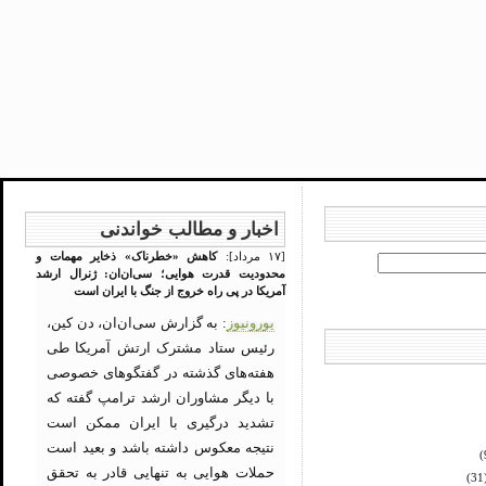
اخبار و مطالب خواندنی
[۱۷ مرداد]:
کاهش «خطرناک» ذخایر مهمات و
محدودیت قدرت هوایی؛ سی‌ان‌ان: ژنرال ارشد
آمریکا در پی راه خروج از جنگ با ایران است
یورونیوز
: به گزارش سی‌ان‌ان، دن کین،
رئیس ستاد مشترک ارتش آمریکا طی
هفته‌های گذشته در گفتگوهای خصوصی
با دیگر مشاوران ارشد ترامپ گفته که
تشدید درگیری با ایران ممکن است
نتیجه معکوس داشته باشد و بعید است
حملات هوایی به تنهایی قادر به تحقق
(