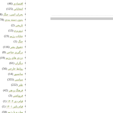
اقتصادی
(46)
انتخاباتی
(125)
بحران اتمی، جنگ
(58)
بدون دسته بندی
(1,478)
تاریخی
(2)
تروریزم
(13)
جنایات رژیم
(23)
جنگ
(1)
حقوق بشر
(116)
درگیری جناحی
(8)
دزدی های رژیم
(19)
دیگران
(61)
روابط خارجی
(56)
سانسور
(14)
سیاسی
(355)
طنز
(222)
فرهنگ و هنر
(42)
فروپاشی
(3)
قیام دی ۱۴۰۴
(1)
قیام پائیز ۱۴۰۱
(1)
مبارزه با رژیم
(59)