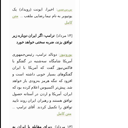
بی‌بی‌سی
: اخیرا، ایونت (رویداد) یک
یوتیوبر به نام نیما رضایی ملقب ...
متن
کامل
[۱۴ مرداد]:
ترامپ: اگر ایران دوباره زیر
توافق بزند، ضربه سختی خواهد خورد
یورونیوز
: دونالد ترامپ، رئیس‌جمهوری
آمریکا شامگاه سه‌شنبه در گفتگو با
فاکس‌نیوز گفت که آمریکا با ایران
گفتگوهای بسیار خوبی داشته است و
افزود که تنگه هرمز به‌زودی باز خواهد
شد. پیش‌تر اکسیوس اعلام کرده بود که
ایران، آمریکا و اردن در آستانه حصول
توافق هستند و رهبران ایران روند تایید
توافق را تکمیل کردند. آقای ترامپ ...
متن کامل
[۱۳ مرداد]:
«برای مقابله با ایران به