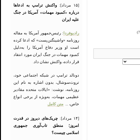
[۱۵ مرداد]:
واکنش ترامپ به ادعاها
درباره «کمبود مهمات» آمریکا در جنگ
علیه ایران
رادیوفردا
: رئیس‌جمهور آمریکا به مقاله
روزنامه «واشینگتن‌پست» که ادعا کرده
است او وزیر دفاع آمریکا را به‌دلیل
کمبود مهمات در جنگ ایران مورد انتقاد
قرار داده، واکنش نشان داد.
دونالد ترامپ در شبکه اجتماعی خود،
تروث‌سوشال، بدون اشاره به نام این
روزنامه، نوشت: «ایالات متحده مقادیر
عظیمی مهمات، به‌ویژه از برخی انواع
خاص، ...
متن کامل
[۱۴ مرداد]:
چریک‌های دیروز در قدرت
امروز؛ منطق تاب‌آوری جمهوری
اسلامی چیست؟